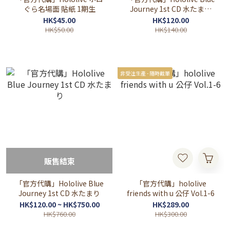
ぐら名場面 貼紙 1期生
Journey 1st CD 水たまり
Universal Music 通常盤 自
HK$45.00
HK$120.00
選封面
HK$50.00
HK$140.00
非受注生產 - 隨時截單
販售結束
「官方代購」Hololive Blue
「官方代購」hololive
Journey 1st CD 水たまり
friends with u 公仔 Vol.1-6
HK$120.00 ~ HK$750.00
HK$289.00
HK$760.00
HK$300.00