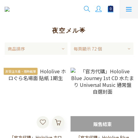
夜空メル🌟
商品排序
每頁顯示 72 個
非受注生產，隨時截單
販售結束
「官方代購」Hololive ホロ
「官方代購」Hololive Blue