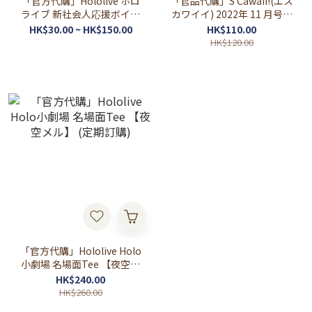
「官方代購」Hololive ホロ
「官品代購」S Cawaii!(エス
ライブ 新社会人応援ボイス
カワイイ) 2022年 11 月号増
錄音
刊 特別版 【表紙・ホロラ
HK$30.00 ~ HK$150.00
HK$110.00
イブ(夜空メル、癒月ちょ
HK$120.00
こ、桃鈴ねね、鷹嶺ルイ)】
「官方代購」Hololive Holo
小劇場 名場面Tee 【夜空メ
ル】 (定期訂購)
HK$240.00
HK$260.00