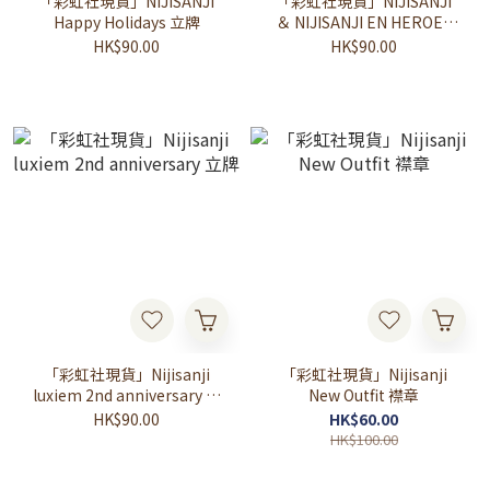
「彩虹社現貨」NIJISANJI
「彩虹社現貨」NIJISANJI
Happy Holidays 立牌
＆ NIJISANJI EN HEROES
1st Anniversary立牌
HK$90.00
HK$90.00
「彩虹社現貨」Nijisanji
「彩虹社現貨」Nijisanji
luxiem 2nd anniversary 立
New Outfit 襟章
牌
HK$90.00
HK$60.00
HK$100.00