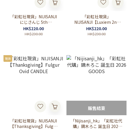
「彩虹社現貨」NIJISANJI
「彩虹社現貨」
にじさんじ 5th
NIJISANJI【Luxiem 2nd
ANNIVERSARY 醜娃
Anniversary】Yaminions
HK$220.00
HK$220.00
グッズセット 闇ノシュウ
HK$230.00
HK$230.00
現貨
販售結束
「彩虹社現貨」NIJISANJI
「Nijisanji_hk」「彩虹社代
【Thanksgiving】Fulgur
購」鏑木ろこ 誕生日 2026