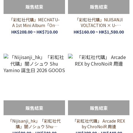
販售結束
販售結束
「彩虹社代購」MECHATU-
「彩虹社代購」NIJISANJI
A 1st Mini Album「On-
VOLTACTION × U-
Deck!」
TREASURE (風楽奏斗、渡
HK$208.00 ~ HK$710.00
HK$160.00 ~ HK$1,580.00
会雲雀、四季凪アキラ、セ
ラフ・ダズルガーデン)
販售結束
販售結束
「Nijisanji_hk」「彩虹社代
「彩虹社代購」 Arcade REX
購」闇ノシュウ Shu
by ChroNoiR 周邊
Yamino 誕生日 2026