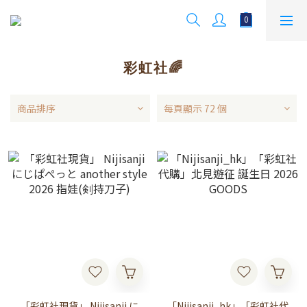
彩虹社🌈
商品排序
每頁顯示 72 個
「彩虹社現貨」 Nijisanji に
「Nijisanji_hk」「彩虹社代