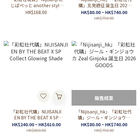
じぱぺっと another style
購」北見遊征 誕生日 2026
2026 指娃(剣持刀子)
GOODS
HK$168.00
HK$80.00 ~ HK$740.00
HK$750.00
販售結束
「彩虹社代購」NIJISANJI
「Nijisanji_hk」「彩虹社代
EN BY THE BEAT X SP
購」ジール・ギンジョウカ
Collect Glowing Shade
Zeal Ginjoka 誕生日 2026
HK$240.00 ~ HK$610.00
HK$80.00 ~ HK$740.00
GOODS
HK$650.00
HK$750.00