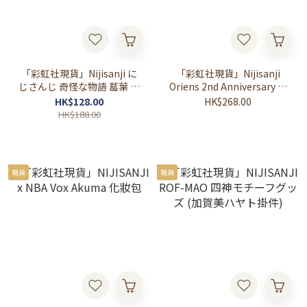
「彩虹社現貨」Nijisanji に
「彩虹社現貨」Nijisanji
じさんじ 奇怪な物語 葛葉 立
Oriens 2nd Anniversary 宇
牌
佐美リト
HK$128.00
HK$268.00
HK$188.00
現貨
現貨