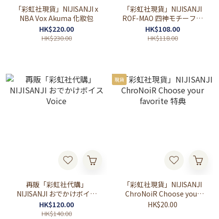
「彩虹社現貨」NIJISANJI x
「彩虹社現貨」NIJISANJI
NBA Vox Akuma 化妝包
ROF-MAO 四神モチーフグ
ッズ (加賀美ハヤト掛件)
HK$220.00
HK$108.00
HK$230.00
HK$118.00
現貨
再販「彩虹社代購」
「彩虹社現貨」NIJISANJI
NIJISANJI おでかけボイス
ChroNoiR Choose your
Voice
favorite 特典
HK$120.00
HK$20.00
HK$140.00