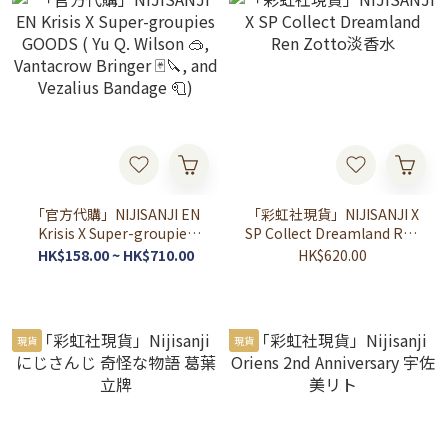
「官方代購」NIJISANJI EN
「彩虹社現貨」NIJISANJI X
Krisis X Super-groupies
SP Collect Dreamland Ren
GOODS ( Yu Q. Wilson 🥽,
Zotto淡香水
HK$158.00 ~ HK$710.00
HK$620.00
Vantacrow Bringer 🃏🔪,
and Vezalius Bandage 🧻)
現貨
現貨