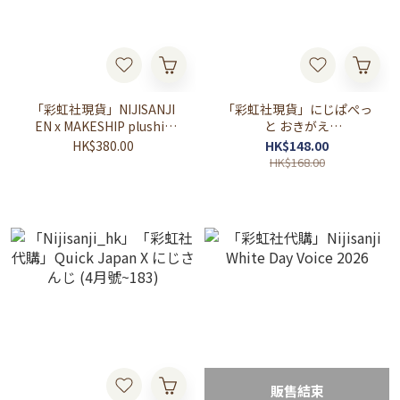
「彩虹社現貨」NIJISANJI
「彩虹社現貨」にじぱぺっ
EN x MAKESHIP plushie
と おきがえ
collection 公仔
ver.VOLTACTION
HK$380.00
HK$148.00
Angel×Devil 指娃
HK$168.00
販售結束