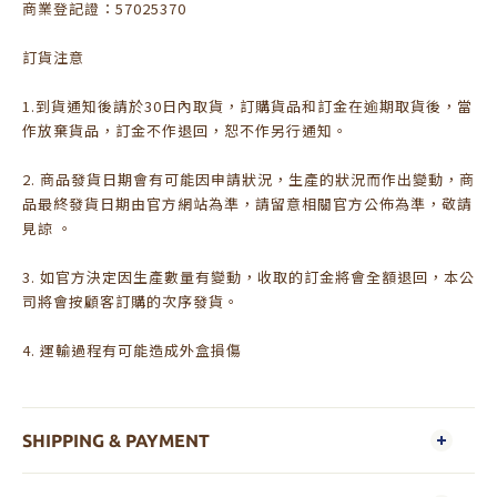
商業登記證：57025370
訂貨注意
1.到貨通知後請於30日內取貨，訂購貨品和訂金在逾期取貨後，當
作放棄貨品，訂金不作退回，恕不作另行通知。
2. 商品發貨日期會有可能因申請狀況，生產的狀況而作出變動，商
品最終發貨日期由官方網站為準，請留意相關官方公佈為準，敬請
見諒 。
3. 如官方決定因生產數量有變動，收取的訂金將會全額退回，本公
司將會按顧客訂購的次序發貨。
4. 運輸過程有可能造成外盒損傷
SHIPPING & PAYMENT