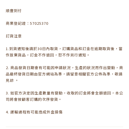
順豐到付
商業登記證：57025370
訂貨注意
1.到貨通知後請於30日內取貨，訂購貨品和訂金在逾期取貨後，當
作放棄貨品，訂金不作退回，恕不作另行通知。
2. 商品發貨日期會有可能因申請狀況，生產的狀況而作出變動，商
品最終發貨日期由官方網站為準，請留意相關官方公佈為準，敬請
見諒 。
3. 如官方決定因生產數量有變動，收取的訂金將會全額退回，本公
司將會按顧客訂購的次序發貨。
4. 運輸過程有可能造成外盒損傷