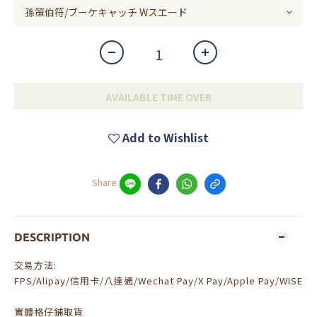
AVAILABLE TIME OVER
Add to Wishlist
Share
DESCRIPTION
交易方法:
FPS/Alipay/信用卡/八達通/Wechat Pay/X Pay/Apple Pay/WISE
實體格仔鋪取貨