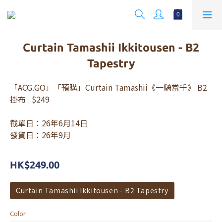
Curtain Tamashii Ikkitousen - B2
Tapestry
「ACG.GO」「預購」Curtain Tamashii《一騎當千》 B2
掛布   $249
截單日：26年6月14日
發貨日：26年9月
HK$249.00
Curtain Tamashii Ikkitousen - B2 Tapestry
Color