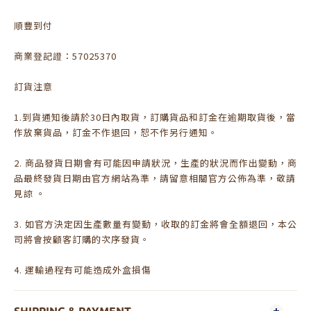
順豐到付
商業登記證：57025370
訂貨注意
1.到貨通知後請於30日內取貨，訂購貨品和訂金在逾期取貨後，當
作放棄貨品，訂金不作退回，恕不作另行通知。
2. 商品發貨日期會有可能因申請狀況，生產的狀況而作出變動，商
品最終發貨日期由官方網站為準，請留意相關官方公佈為準，敬請
見諒 。
3. 如官方決定因生產數量有變動，收取的訂金將會全額退回，本公
司將會按顧客訂購的次序發貨。
4. 運輸過程有可能造成外盒損傷