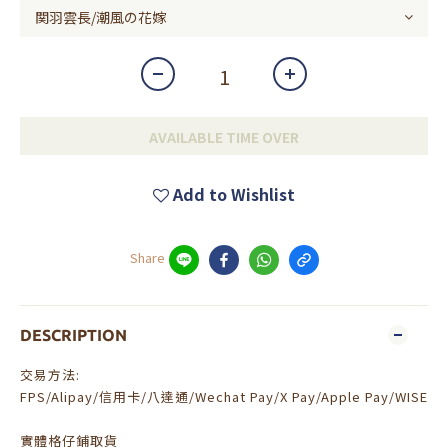
AVAILABLE TIME OVER
Add to Wishlist
Share
DESCRIPTION
交易方法:
FPS/Alipay/信用卡/八達通/Wechat Pay/X Pay/Apple Pay/WISE
實體格仔鋪取貨