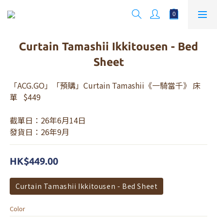
Curtain Tamashii Ikkitousen - Bed
Sheet
「ACG.GO」「預購」Curtain Tamashii《一騎當千》 床
單   $449
截單日：26年6月14日
發貨日：26年9月
HK$449.00
Curtain Tamashii Ikkitousen - Bed Sheet
Color