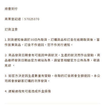
順豐到付
商業登記證：57025370
訂貨注意
1.到貨通知後請於30日內取貨，訂購貨品和訂金在逾期取貨後，當
作放棄貨品，訂金不作退回，恕不作另行通知。
2. 商品發貨日期會有可能因申請狀況，生產的狀況而作出變動，商
品最終發貨日期由官方網站為準，請留意相關官方公佈為準，敬請
見諒 。
3. 如官方決定因生產數量有變動，收取的訂金將會全額退回，本公
司將會按顧客訂購的次序發貨。
4. 運輸過程有可能造成外盒損傷