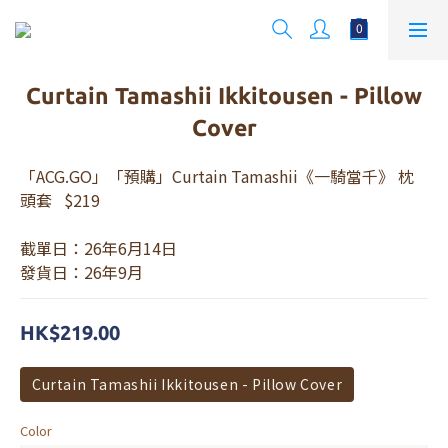
Curtain Tamashii Ikkitousen - Pillow
Cover
「ACG.GO」「預購」Curtain Tamashii《一騎當千》 枕
頭套   $219
截單日：26年6月14日
發貨日：26年9月
HK$219.00
Curtain Tamashii Ikkitousen - Pillow Cover
Color