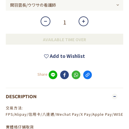
AVAILABLE TIME OVER
Add to Wishlist
Share
DESCRIPTION
交易方法:
FPS/Alipay/信用卡/八達通/Wechat Pay/X Pay/Apple Pay/WISE
實體格仔鋪取貨