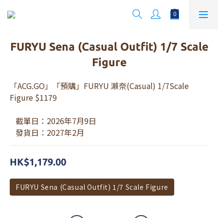
FURYU Sena (Casual Outfit) 1/7 Scale
Figure
「ACG.GO」「預購」FURYU 瀨奈(Casual) 1/7Scale 
Figure $1179
   截單日：2026年7月9日
   發貨日：2027年2月
HK$1,179.00
FURYU Sena (Casual Outfit) 1/7 Scale Figure