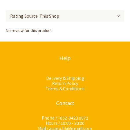
No review for this product
Help
Delivery & Shipping
Return Policy
Terms & Conditions
Contact
Phone / +852-9423 8672
Hours / 10:00 - 20:00
Mail / acggo.hk@gmail.com