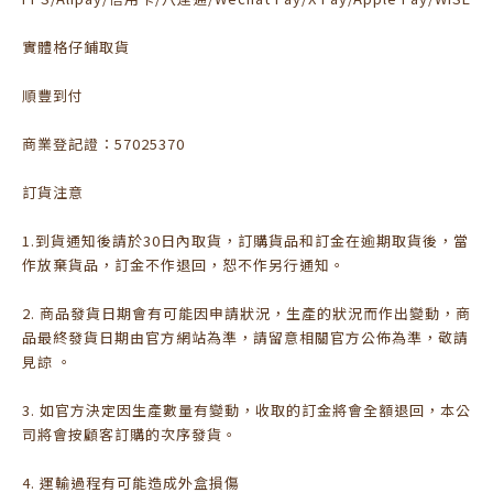
實體格仔鋪取貨
順豐到付
商業登記證：57025370
訂貨注意
1.到貨通知後請於30日內取貨，訂購貨品和訂金在逾期取貨後，當
作放棄貨品，訂金不作退回，恕不作另行通知。
2. 商品發貨日期會有可能因申請狀況，生產的狀況而作出變動，商
品最終發貨日期由官方網站為準，請留意相關官方公佈為準，敬請
見諒 。
3. 如官方決定因生產數量有變動，收取的訂金將會全額退回，本公
司將會按顧客訂購的次序發貨。
4. 運輸過程有可能造成外盒損傷