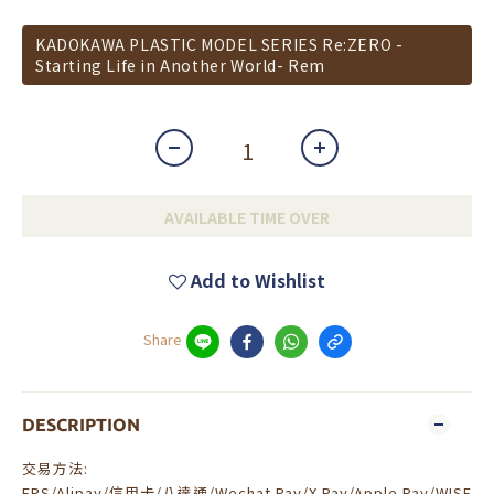
KADOKAWA PLASTIC MODEL SERIES Re:ZERO -
Starting Life in Another World- Rem
AVAILABLE TIME OVER
Add to Wishlist
Share
DESCRIPTION
交易方法:
FPS/Alipay/信用卡/八達通/Wechat Pay/X Pay/Apple Pay/WISE