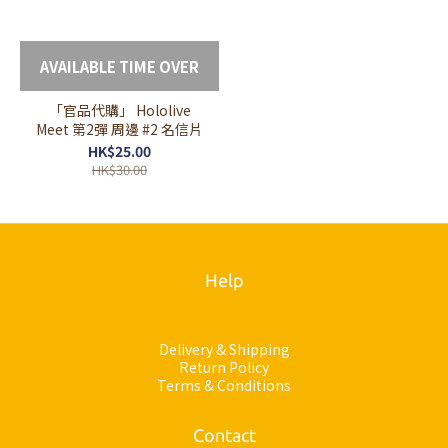
AVAILABLE TIME OVER
「官品代購」 Hololive
Meet 第2彈 周邊 #2 名信片
HK$25.00
HK$30.00
Help
Delivery & Shipping
Return Policy
Terms & Conditions
Contact