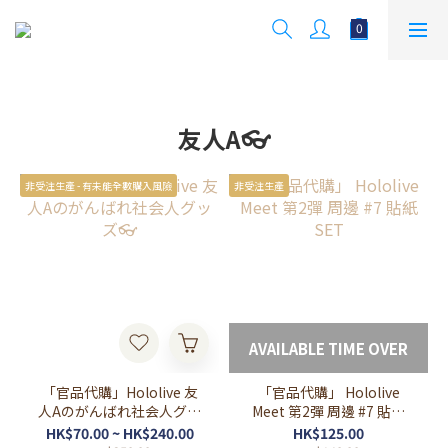
友人A👓
非受注生產 - 有未能全數購入風險
非受注生產
AVAILABLE TIME OVER
「官品代購」Hololive 友
「官品代購」 Hololive
人Aのがんばれ社会人グッ
Meet 第2彈 周邊 #7 貼紙
ズ👓
SET
HK$70.00 ~ HK$240.00
HK$125.00