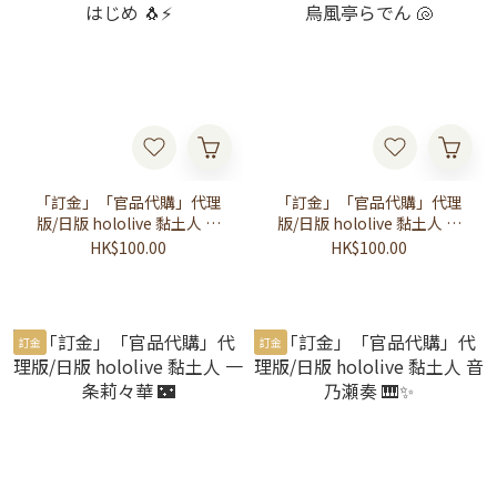
「訂金」「官品代購」代理
「訂金」「官品代購」代理
版/日版 hololive 黏土人 轟
版/日版 hololive 黏土人 儒
はじめ 🐧⚡️
烏風亭らでん 🐚
HK$100.00
HK$100.00
訂金
訂金