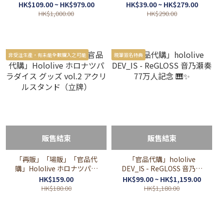
Corp.グッズ 🌃
ダイス グッズ vol.2（貼紙/
HK$109.00 ~ HK$979.00
HK$39.00 ~ HK$279.00
掛布/明信片）
HK$1,000.00
HK$290.00
非受注生產，有未能全數購入之可能
親筆簽名特典
販售結束
販售結束
「再販」「場販」「官品代
「官品代購」hololive
購」Hololive ホロナツパラ
DEV_IS - ReGLOSS 音乃瀬
ダイス グッズ vol.2 アクリ
奏 77万人記念 🎹✨
HK$159.00
HK$99.00 ~ HK$1,159.00
ルスタンド（立牌）
HK$180.00
HK$1,180.00