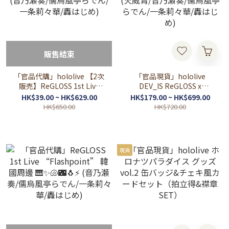
販售結束
「官品代購」hololive 【2次
「官品現貨」hololive
販売】ReGLOSS 1st Live
DEV_IS ReGLOSS x
“Flashpoint” 演唱會周邊
ANIPLUS 韓國Cafe 場販周
HK$39.00 ~ HK$629.00
HK$179.00 ~ HK$699.00
(音乃瀬奏/儒烏風亭らでん/
邊 (火威青/音乃瀬奏/儒烏風
HK$650.00
HK$720.00
一条莉々華/轟はじめ)
亭らでん/一条莉々華/轟は
じめ)
現貨