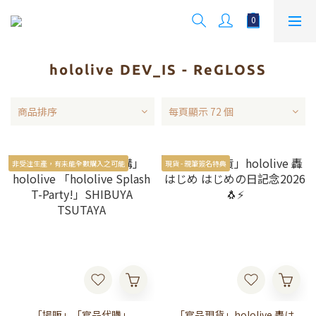
hololive DEV_IS - ReGLOSS
商品排序
每頁顯示 72 個
非受注生產，有未能全數購入之可能
現貨 - 親筆簽名特典
「場販」「官品代購」
「官品現貨」hololive 轟は