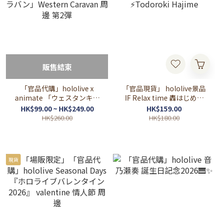
販售結束
「官品代購」hololive x
「官品現貨」 hololive景品
animate 「ウェスタンキャ
IF Relax time 轟はじめ🐧
ラバン」Western Caravan
⚡Todoroki Hajime
HK$99.00 ~ HK$249.00
HK$159.00
周邊 第2彈
HK$260.00
HK$180.00
現貨