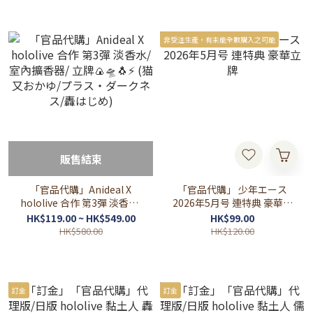
Calliope/ 儒烏風亭らでん)
非受注生產，有未能全數購入之可能
販售結束
「官品代購」Anideal X
「官品代購」 少年エース
hololive 合作 第3彈 淡香水/
2026年5月号 連特典 豪華立
室內擴香器/ 立牌🍙🛸🐧⚡
牌
HK$119.00 ~ HK$549.00
HK$99.00
(猫又おかゆ/プラス・ダー
HK$580.00
HK$120.00
クネス/轟はじめ)
訂金
訂金