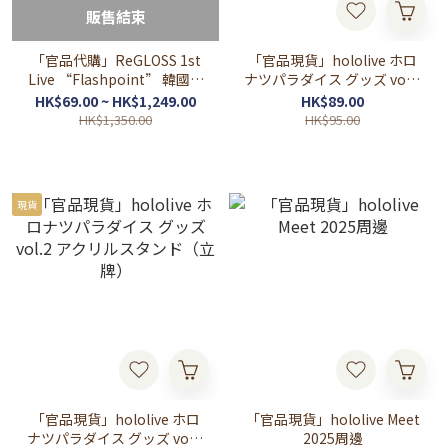
販售結束
「官品代購」ReGLOSS 1st
「官品現貨」hololive ホロ
Live “Flashpoint” 韓國周
ナツパラダイス グッズ vol.2
邊 🎹✨🐚🌃🐧⚡ (音乃瀬奏/儒
缶バッジ&チェキ風カード
HK$69.00 ~ HK$1,249.00
HK$89.00
烏風亭らでん/一条莉々華/
セット（拍立得&襟章SET）
HK$1,350.00
HK$95.00
轟はじめ)
現貨
「官品現貨」hololive ホロ
「官品現貨」hololive Meet
ナツパラダイス グッズ vol.2
2025周邊