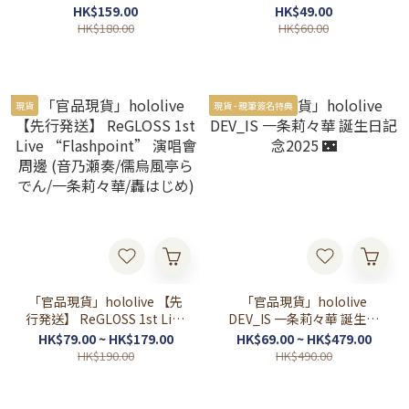
アクリルスタンド（立牌）
HK$159.00
HK$49.00
HK$180.00
HK$60.00
現貨
現貨 - 親筆簽名特典
「官品現貨」hololive 【先
「官品現貨」hololive
行発送】 ReGLOSS 1st Live
DEV_IS 一条莉々華 誕生日
“Flashpoint” 演唱會周邊
記念2025 🌃
HK$79.00 ~ HK$179.00
HK$69.00 ~ HK$479.00
(音乃瀬奏/儒烏風亭らでん/
HK$190.00
HK$490.00
一条莉々華/轟はじめ)