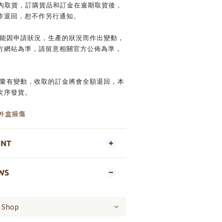
日內取貨，訂購貨品和訂金在逾期取貨後，
作退回，恕不作另行通知。
可能因申請狀況，生產的狀況而作出變動，
方網站為準，請留意相關官方公佈為準，
數量有變動，收取的訂金將會全額退回，本
次序發貨。
成外盒損傷
ENT
WS