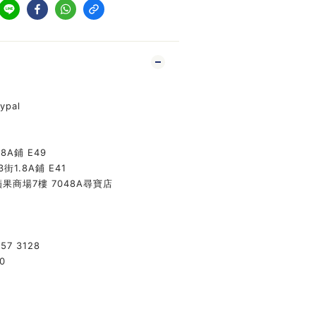
ypal
8A鋪 E49
街1.8A鋪 E41
果商場7樓 7048A尋寶店
57 3128
0