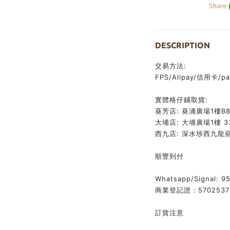
Share
DESCRIPTION
交易方法:
FPS/Alipay/信用卡/pa
實體格仔鋪取貨:
葵芳店: 葵涌廣場1樓B8
大埔店: 大埔廣場1樓 33
西九店: 深水埗西九龍蘋
順豐到付
Whatsapp/Signal:
95
商業登記證：5702537
訂貨注意