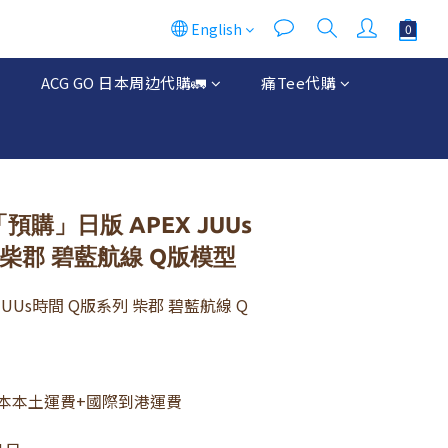
English
邊
ACG GO 日本周边代購🚛
痛Tee代購
「預購」日版 APEX JUUs
 柴郡 碧藍航線 Q版模型
EX JUUs時間 Q版系列 柴郡 碧藍航線 Q
本本土運費+國際到港運費 