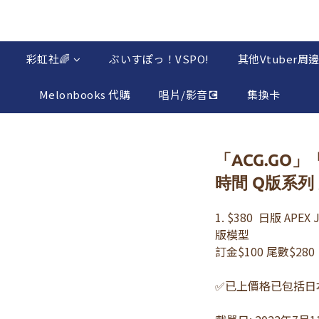
彩虹社🌈
ぶいすぽっ！VSPO!
其他Vtuber周
Melonbooks 代購
唱片/影音💽
集換卡
「ACG.GO」
時間 Q版系列
1. $380  日版 AP
版模型
訂金$100 尾數$280
✅已上價格已包括日