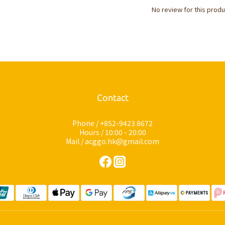
No review for this produ
Contact
Phone / +852-9423 8672
Hours / 10:00 - 20:00
Mail / acggo.hk@gmail.com