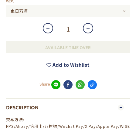
款式
AVAILABLE TIME OVER
Add to Wishlist
Share
DESCRIPTION
交易方法:
FPS/Alipay/信用卡/八達通/Wechat Pay/X Pay/Apple Pay/WISE