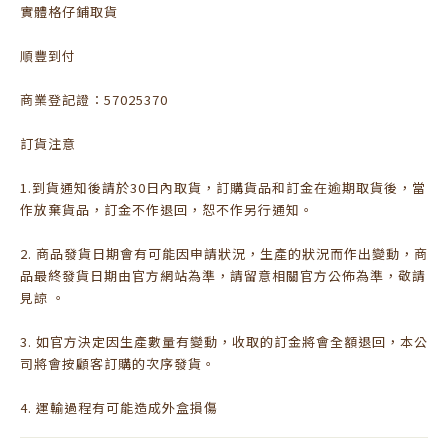
實體格仔鋪取貨
順豐到付
商業登記證：57025370
訂貨注意
1.到貨通知後請於30日內取貨，訂購貨品和訂金在逾期取貨後，當
作放棄貨品，訂金不作退回，恕不作另行通知。
2. 商品發貨日期會有可能因申請狀況，生產的狀況而作出變動，商
品最終發貨日期由官方網站為準，請留意相關官方公佈為準，敬請
見諒 。
3. 如官方決定因生產數量有變動，收取的訂金將會全額退回，本公
司將會按顧客訂購的次序發貨。
4. 運輸過程有可能造成外盒損傷