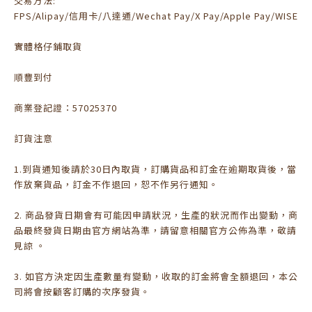
交易方法:
FPS/Alipay/信用卡/八達通/Wechat Pay/X Pay/Apple Pay/WISE
實體格仔鋪取貨
順豐到付
商業登記證：57025370
訂貨注意
1.到貨通知後請於30日內取貨，訂購貨品和訂金在逾期取貨後，當
作放棄貨品，訂金不作退回，恕不作另行通知。
2. 商品發貨日期會有可能因申請狀況，生產的狀況而作出變動，商
品最終發貨日期由官方網站為準，請留意相關官方公佈為準，敬請
見諒 。
3. 如官方決定因生產數量有變動，收取的訂金將會全額退回，本公
司將會按顧客訂購的次序發貨。