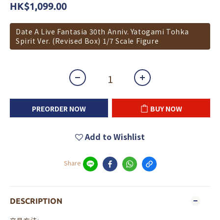
HK$1,099.00
Date A Live Fantasia 30th Anniv. Yatogami Tohka
Spirit Ver. (Revised Box) 1/7 Scale Figure
PREORDER NOW
BUY NOW
Add to Wishlist
Share
DESCRIPTION