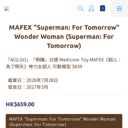
MAFEX "Superman: For Tomorrow"
Wonder Woman (Superman: For
Tomorrow)
「ACG.GO」「預購」日版 Medicom Toy MAFEX《超人：
為了明天》神力女超人 可動模型 $659 
  截單日：2026年7月28日 
  發貨日：2027年5月
HK$659.00
MAFEX "Superman: For Tomorrow" Wonder Woman
(Superman: For Tomorrow)