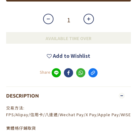
AVAILABLE TIME OVER
Add to Wishlist
Share
DESCRIPTION
交易方法:
FPS/Alipay/信用卡/八達通/Wechat Pay/X Pay/Apple Pay/WISE
實體格仔鋪取貨