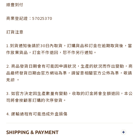
順豐到付
商業登記證：57025370
訂貨注意
1.到貨通知後請於30日內取貨，訂購貨品和訂金在逾期取貨後，當
作放棄貨品，訂金不作退回，恕不作另行通知。
2. 商品發貨日期會有可能因申請狀況，生產的狀況而作出變動，商
品最終發貨日期由官方網站為準，請留意相關官方公佈為準，敬請
見諒 。
3. 如官方決定因生產數量有變動，收取的訂金將會全額退回，本公
司將會按顧客訂購的次序發貨。
4. 運輸過程有可能造成外盒損傷
SHIPPING & PAYMENT