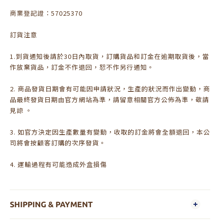
商業登記證：57025370
訂貨注意
1.到貨通知後請於30日內取貨，訂購貨品和訂金在逾期取貨後，當
作放棄貨品，訂金不作退回，恕不作另行通知。
2. 商品發貨日期會有可能因申請狀況，生產的狀況而作出變動，商
品最終發貨日期由官方網站為準，請留意相關官方公佈為準，敬請
見諒 。
3. 如官方決定因生產數量有變動，收取的訂金將會全額退回，本公
司將會按顧客訂購的次序發貨。
4. 運輸過程有可能造成外盒損傷
SHIPPING & PAYMENT