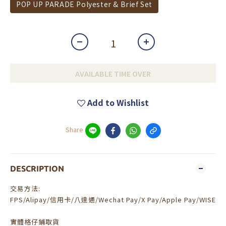
POP UP PARADE Polyester & Brief Set
AVAILABLE TIME OVER
Add to Wishlist
Share
DESCRIPTION
交易方法:
FPS/Alipay/信用卡/八達通/Wechat Pay/X Pay/Apple Pay/WISE
實體格仔鋪取貨