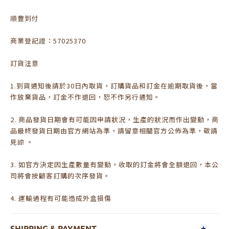
順豐到付
商業登記證：57025370
訂貨注意
1.到貨通知後請於30日內取貨，訂購貨品和訂金在逾期取貨後，當
作放棄貨品，訂金不作退回，恕不作另行通知。
2. 商品發貨日期會有可能因申請狀況，生產的狀況而作出變動，商
品最終發貨日期由官方網站為準，請留意相關官方公佈為準，敬請
見諒 。
3. 如官方決定因生產數量有變動，收取的訂金將會全額退回，本公
司將會按顧客訂購的次序發貨。
4. 運輸過程有可能造成外盒損傷
SHIPPING & PAYMENT