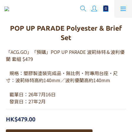
POP UP PARADE Polyester & Brief
Set
「ACG.GO」「預購」POP UP PARADE 波莉絲特＆波利優
蘭 套組 $479
   規格：塑膠製塗裝完成品・無比例・附專用台座・尺
寸：波莉絲特高約140mm／波利優蘭高約140mm
   截單日：26年7月16日 
   發貨日：27年2月
HK$479.00