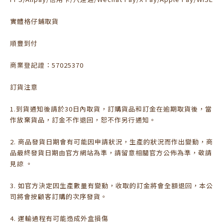
實體格仔鋪取貨
順豐到付
商業登記證：57025370
訂貨注意
1.到貨通知後請於30日內取貨，訂購貨品和訂金在逾期取貨後，當
作放棄貨品，訂金不作退回，恕不作另行通知。
2. 商品發貨日期會有可能因申請狀況，生產的狀況而作出變動，商
品最終發貨日期由官方網站為準，請留意相關官方公佈為準，敬請
見諒 。
3. 如官方決定因生產數量有變動，收取的訂金將會全額退回，本公
司將會按顧客訂購的次序發貨。
4. 運輸過程有可能造成外盒損傷