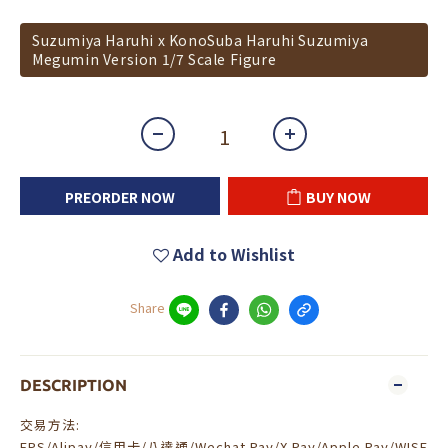
Suzumiya Haruhi x KonoSuba Haruhi Suzumiya
Megumin Version 1/7 Scale Figure
PREORDER NOW
BUY NOW
Add to Wishlist
Share
DESCRIPTION
交易方法:
FPS/Alipay/信用卡/八達通/Wechat Pay/X Pay/Apple Pay/WISE