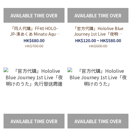
AVAILABLE TIME OVER
AVAILABLE TIME OVER
「同人代購」FF40 HOLO-
「官方代購」Hololive Blue
JP-湊あくあ Minato Aqua
Journey 1st Live「夜明け
<School Uniform> 等身抱
のうた」受注販售周邊
HK$680.00
HK$120.00 ~ HK$580.00
枕
HK$700.00
HK$600.00
AVAILABLE TIME OVER
AVAILABLE TIME OVER