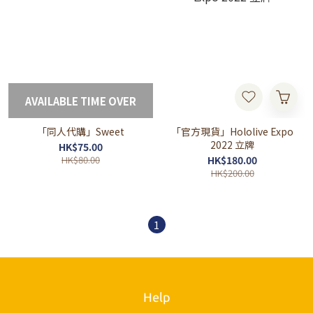
AVAILABLE TIME OVER
「同人代購」Sweet
「官方現貨」Hololive Expo
2022 立牌
HK$75.00
HK$80.00
HK$180.00
HK$200.00
1
Help