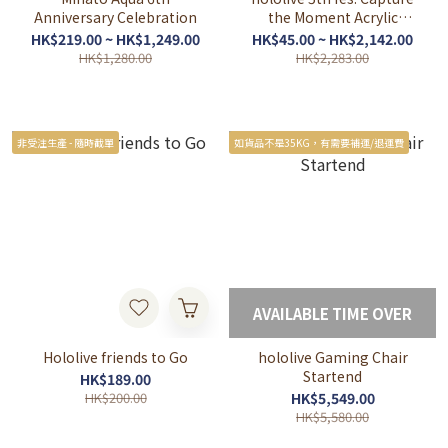
Anniversary Celebration
the Moment Acrylic
Stands & Random
HK$219.00 ~ HK$1,249.00
HK$45.00 ~ HK$2,142.00
Holographic Button
HK$1,280.00
HK$2,283.00
Badges
非受注生產 - 隨時截單
如貨品不是35KG，有需要補運/退運費
AVAILABLE TIME OVER
Hololive friends to Go
hololive Gaming Chair
Startend
HK$189.00
HK$200.00
HK$5,549.00
HK$5,580.00