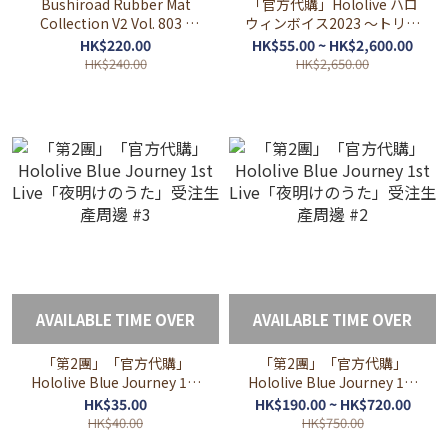
Bushiroad Rubber Mat
「官方代購」Hololive ハロ
Collection V2 Vol. 803 -
ウィンボイス2023 ～トリッ
Vol. 810 Hololive
ク！or トリート？～
HK$220.00
HK$55.00 ~ HK$2,600.00
Production
Halloween 錄音 2023
HK$240.00
HK$2,650.00
AVAILABLE TIME OVER
AVAILABLE TIME OVER
「第2團」「官方代購」
「第2團」「官方代購」
Hololive Blue Journey 1st
Hololive Blue Journey 1st
Live「夜明けのうた」受注
Live「夜明けのうた」受注
HK$35.00
HK$190.00 ~ HK$720.00
生產周邊 #3
生產周邊 #2
HK$40.00
HK$750.00