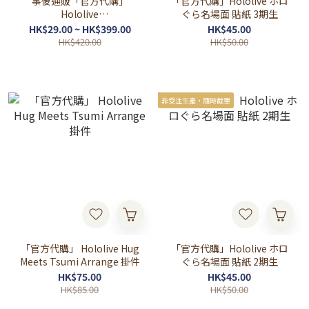
事後通販「官方代購」
「官方代購」Hololive ホロ
Hololive
ぐら名場面 貼紙 3期生
Startend&hololive English
HK$29.00 ~ HK$399.00
HK$45.00
-Myth x ANIPLUS 韓國Cafe
HK$420.00
HK$50.00
周邊
非受注生產，隨時截單
「官方代購」 Hololive Hug
「官方代購」Hololive ホロ
Meets Tsumi Arrange 掛件
ぐら名場面 貼紙 2期生
HK$75.00
HK$45.00
HK$85.00
HK$50.00