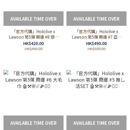
AVAILABLE TIME OVER
AVAILABLE TIME OVER
「官方代購」Hololive x
「官方代購」Hololive x
Lawson 第5彈 周邊 #8 頭象
Lawson 第5彈 周邊 #7 亞克
立牌 🤖⚒🌸☄️🌽🏴‍☠️
力板畫 🤖⚒🌸☄️🌽🏴‍☠️
HK$420.00
HK$490.00
HK$440.00
HK$500.00
AVAILABLE TIME OVER
AVAILABLE TIME OVER