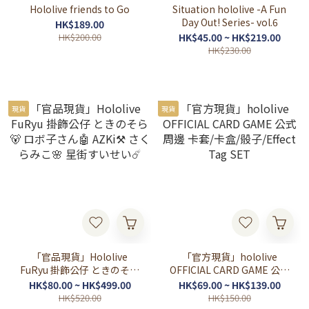
Hololive friends to Go
Situation hololive -A Fun
Day Out! Series- vol.6
HK$189.00
HK$200.00
HK$45.00 ~ HK$219.00
HK$230.00
現貨
現貨
「官品現貨」Hololive
「官方現貨」hololive
FuRyu 掛飾公仔 ときのそら
OFFICIAL CARD GAME 公式
🐻 ロボ子さん🤖 AZKi⚒ さ
周邊 卡套/卡盒/骰子/Effect
HK$80.00 ~ HK$499.00
HK$69.00 ~ HK$139.00
くらみこ🌸 星街すいせい☄️
Tag SET
HK$520.00
HK$150.00