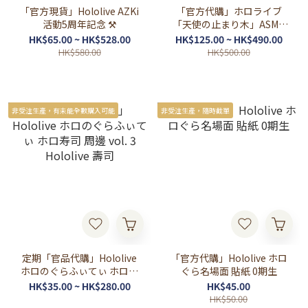
「官方現貨」Hololive AZKi
「官方代購」ホロライブ
活動5周年記念 ⚒
「天使の止まり木」ASMR
ボイス ⚒💫🎣 錄音
HK$65.00 ~ HK$528.00
HK$125.00 ~ HK$490.00
HK$580.00
HK$500.00
非受注生產，有未能全數購入可能
非受注生產，隨時截單
定期「官品代購」Hololive
「官方代購」Hololive ホロ
ホロのぐらふぃてぃ ホロ寿
ぐら名場面 貼紙 0期生
司 周邊 vol. 3 Hololive 壽司
HK$35.00 ~ HK$280.00
HK$45.00
HK$50.00