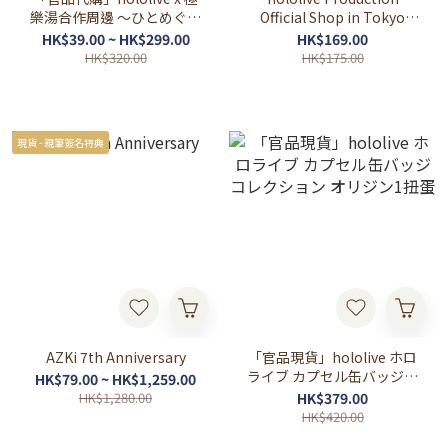
樂湯合作周邊 ～ひとめぐり
Official Shop in Tokyo
～💋⚒️🍑 (AZKi/ 癒月ちょこ/
Station Vol.4
HK$39.00 ~ HK$299.00
HK$169.00
桃鈴ねね)
HK$320.00
HK$175.00
現貨 - 親筆簽名特典
AZKi 7th Anniversary
「官品現貨」hololive ホロ
ライブ カプセル缶バッジコ
HK$79.00 ~ HK$1,259.00
レクション オリジン1扭蛋
HK$1,280.00
HK$379.00
HK$420.00