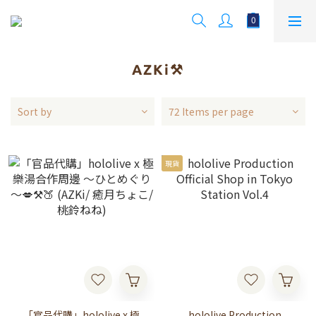
AZKi⚒
Sort by
72 Items per page
現貨
「官品代購」hololive x 極
hololive Production