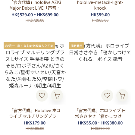
「官方代購」hololive AZKi
hololive-metacil-light-
Major Debut LiVE「声音エ
knock
ントロピー」BD Blu-ray 💽
HK$529.00 ~ HK$699.00
HK$59.00
⚒
HK$720.00
HK$65.00
非受注生產，有未能全數購入之可能
隨時截單
「官方代購」Hololive ホロ
「官方代購」ホロライブ 日
ライブ マルチリングプラス
常ささやき「寝かしつけて
Lサイズ 手機掛帶 ときのそ
くれる」ボイス 錄音
HK$179.00
HK$55.00 ~ HK$380.00
ら/ロボ子さん/AZKi/さくら
HK$185.00
HK$390.00
みこ/星街すいせい/天音か