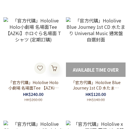
AVAILABLE TIME OVER
「官方代購」Hololive Holo
「官方代購」Hololive Blue
小劇場 名場面Tee 【AZKi】
Journey 1st CD 水たまり
ホロぐら名場面 Tシャツ (定
Universal Music 通常盤 自
HK$240.00
HK$120.00
期訂購)
選封面
HK$260.00
HK$140.00