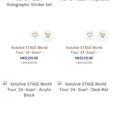
hololive STAGE World
hololive STAGE World
Tour '24 -Soar! -
Tour '24 -Soar! -
Holographic Sticker Set
Keychains
HK$159.00
HK$119.00
HK$180.00
HK$125.00