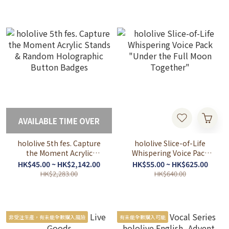
AVAILABLE TIME OVER
hololive 5th fes. Capture
hololive Slice-of-Life
the Moment Acrylic
Whispering Voice Pack
Stands & Random
"Under the Full Moon
HK$45.00 ~ HK$2,142.00
HK$55.00 ~ HK$625.00
Holographic Button
Together"
HK$2,283.00
HK$640.00
Badges
非受注生產，有未能全數購入風險
有未能全數購入可能