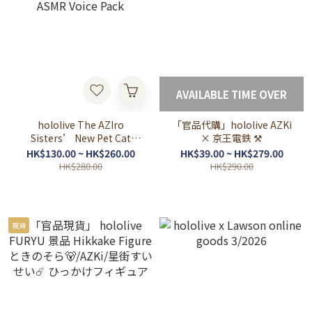
AVAILABLE TIME OVER
hololive The AZIro
「官品代購」hololive AZKi
Sisters’ New Pet Cat
× 京王電鉄 ⚒
ASMR Voice Pack
HK$130.00 ~ HK$260.00
HK$39.00 ~ HK$279.00
HK$280.00
HK$290.00
現貨