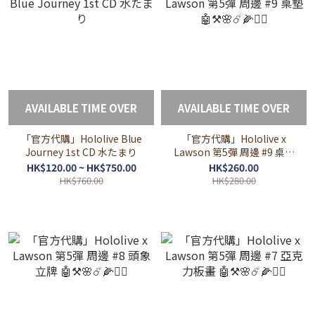
AVAILABLE TIME OVER
AVAILABLE TIME OVER
「官方代購」Hololive Blue
「官方代購」Hololive x
Journey 1st CD 水たまり
Lawson 第5彈 周邊 #9 桌墊
🤖⚒🌸☄️🌽🏴‍☠️
HK$120.00 ~ HK$750.00
HK$260.00
HK$760.00
HK$280.00