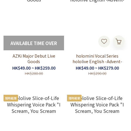
AVAILABLE TIME OVER
AZKi Major Debut Live
holomini Vocal Series
Goods
hololive English -Advent-
HK$49.00 ~ HK$259.00
HK$49.00 ~ HK$279.00
HK$280.00
HK$290.00
隨時截單
隨時截單