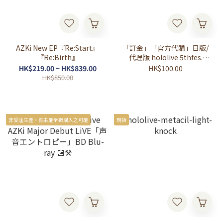
AZKi New EP『Re:Start』
「訂金」「官方代購」日版/
『Re:Birth』
代理版 hololive 5thfes.
~The Last Frontier~
HK$219.00 ~ HK$839.00
HK$100.00
Figure AZKi/ 星街すいせい
HK$850.00
⚒☄️
非受注生產，有未能全數購入之可能
現貨