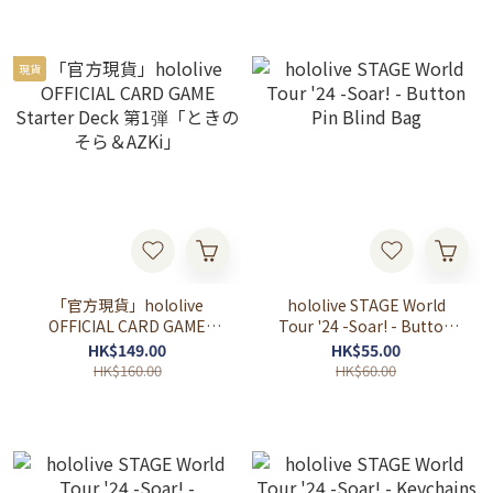
なた/角巻わため/常闇トワ/
姫森ルーナ 0期生/4期生
現貨
「官方現貨」hololive
hololive STAGE World
OFFICIAL CARD GAME
Tour '24 -Soar! - Button
Starter Deck 第1弾「とき
Pin Blind Bag
HK$149.00
HK$55.00
のそら＆AZKi」
HK$160.00
HK$60.00