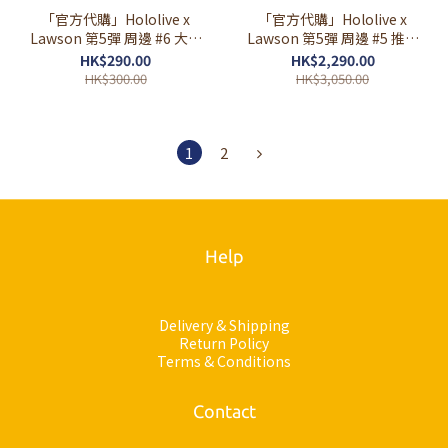
「官方代購」Hololive x
「官方代購」Hololive x
Lawson 第5彈 周邊 #6 大毛
Lawson 第5彈 周邊 #5 推し
巾 🤖⚒🌸☄️🌽🏴‍☠️
活SET 🤖⚒🌸☄️🌽🏴‍☠️
HK$290.00
HK$2,290.00
HK$300.00
HK$3,050.00
1
2
Help
Delivery & Shipping
Return Policy
Terms & Conditions
Contact