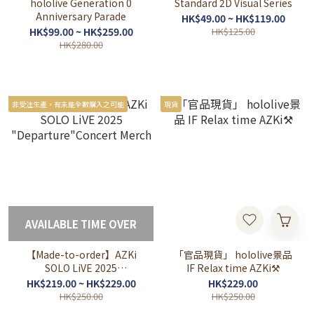
hololive Generation 0
Standard 2D Visual Series
Anniversary Parade
HK$49.00 ~ HK$119.00
HK$99.00 ~ HK$259.00
HK$125.00
HK$280.00
非受注生產，有未能全數購入之可能
現貨
AVAILABLE TIME OVER
【Made-to-order】AZKi
「官品現貨」 hololive景品
SOLO LiVE 2025
IF Relax time AZKi⚒
"Departure"Concert
HK$219.00 ~ HK$229.00
HK$229.00
Merch
HK$250.00
HK$250.00