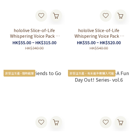
hololive Slice-of-Life
hololive Slice-of-Life
Whispering Voice Pack "I
Whispering Voice Pack "I
Scream, You Scream
Scream, You Scream
HK$55.00 ~ HK$315.00
HK$55.00 ~ HK$520.00
HK$340.00
HK$540.00
非受注生產 - 隨時截單
非受注生產，有未能全數購入可能