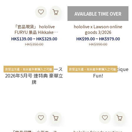
AVAILABLE TIME OVER
「官品現貨」 hololive
hololive x Lawson online
FURYU 景品 Hikkake
goods 3/2026
Figure ときのそら🐻/AZKi/
HK$139.00 ~ HK$329.00
HK$99.00 ~ HK$979.00
星街すいせい☄️ ひっかけフ
HK$350.00
HK$990.00
ィギュア
非受注生產，有未能全數購入之可能
非受注生產，有未能全數購入之可能