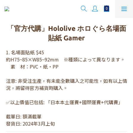
「官方代購」Hololive ホロぐら名場面
貼紙 Gamer
1. 名場面貼紙 $45
約H75~85×W85~92mm　※種類によって異なります。
　素　材：PVC・紙・PP
注意: 非受注生產，有未能全數購入之可能性，如有以上情
況，將留待官方補貨時購入。
✅以上價值已包括: 「日本本土運費+國際運費+代購費」
截單日: 額滿截單
發貨日: 2024年3月上旬