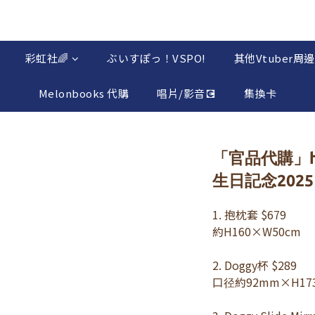
彩虹社🌈
ぶいすぽっ！VSPO!
其他Vtuber周邊
Melonbooks 代購
唱片/影音💽
集換卡
「官品代購」ho
生日記念2025 
1. 抱枕套 $679 
約H160×W50cm
2. Doggy杯 $289 
口径約92mm×H17