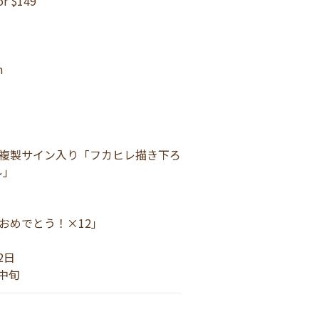
or $149 
m
 
複製サイン入り「フカヒレ描き下ろ
ル」
おめでとう！×12」
2日
月中旬