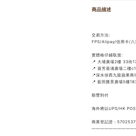
商品描述
交易方法:
FPS/Alipay/信用卡/八達
實體格仔鋪取貨:
📍 大埔廣場2樓 33街1
📍 葵芳葵涌廣場二樓c
📍深水埗西九龍蘋果商場
📍 藍田匯景廣場5樓183
順豐到付
海外將以UPS/HK PO
商業登記證：5702537
——————————