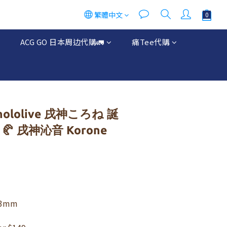
繁體中文
ACG GO 日本周边代購🚛
痛Tee代購
lolive 戌神ころね 誕
🥐 戌神沁音 Korone
3mm