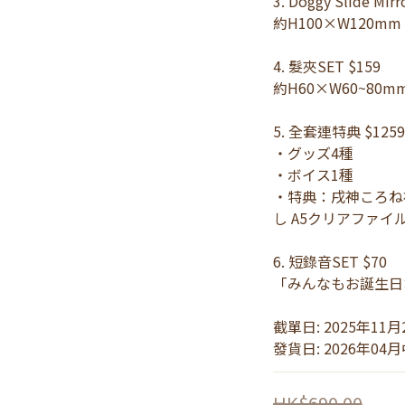
3. Doggy Slide Mirr
約H100×W120mm
4. 髮夾SET $159 
約H60×W60~80m
5. 全套連特典 $1259
・グッズ4種
・ボイス1種
・特典：戌神ころね
し A5クリアファイ
6. 短錄音SET $70
「みんなもお誕生日
截單日: 2025年11月
發貨日: 2026年04
HK$690.00