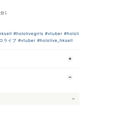
分⤵️
m
hksell
#hololivegirls
#vtuber
#hololi
ロライブ
#vtuber
#hololive_hksell