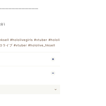
————————————
分⤵️
m
hksell
#hololivegirls
#vtuber
#hololi
ロライブ
#vtuber
#hololive_hksell