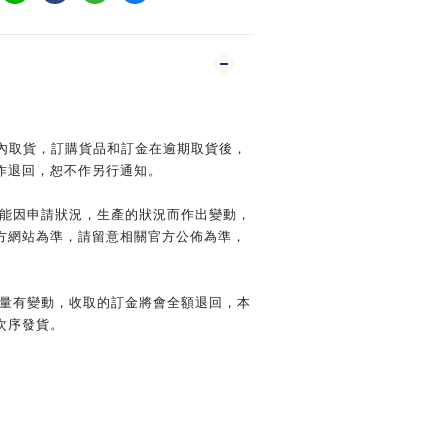
日內取貨，訂購貨品和訂金在逾期取貨後，
作退回，恕不作另行通知。
可能因申請狀況，生產的狀況而作出變動，
方網站為準，請留意相關官方公佈為準，
數量有變動，收取的訂金將會全額退回，本
次序發貨。