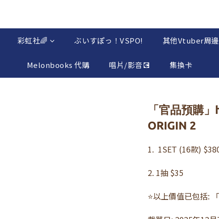
彩虹社🌈
ぶいすぽっ！VSPO!
其他Vtuber周邊
Melonbooks 代購
唱片/影音💽
集換卡
「官品預購」ho
ORIGIN 2
1.  1SET (16款) $38
2. 1抽 $35
⭐以上價值已包括: 