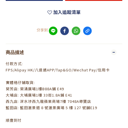
加入追蹤清單
分享到
商品描述
付款方式:
FPS/Alipay HK/八達通APP/Tap&GO/Wechat Pay/信用卡
實體格仔鋪取貨:
葵芳店: 葵涌廣場1樓B88A鋪 E49
大埔店: 大埔廣場1樓 33街1.8A鋪 E41
西九店: 深水埗西九龍蘋果商場7樓 7048A尋寶店
藍田店: 藍田滙景道 8 號滙景廣場 5 樓 127 號舖E19
順豐到付