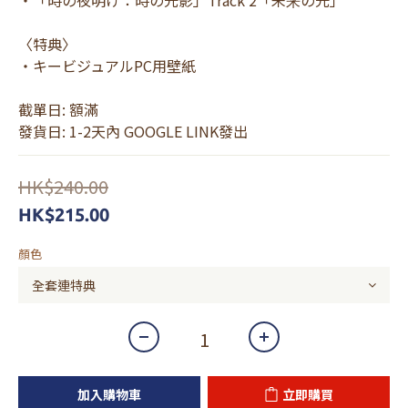
・「時の夜明け：時の光影」Track 2「未来の光」
〈特典〉
・キービジュアルPC用壁紙
截單日: 額滿
發貨日: 1-2天內 GOOGLE LINK發出
HK$240.00
HK$215.00
顏色
加入購物車
立即購買