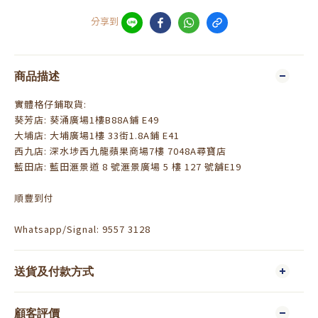
分享到
商品描述
實體格仔鋪取貨:
葵芳店: 葵涌廣場1樓B88A鋪 E49
大埔店: 大埔廣場1樓 33街1.8A鋪 E41
西九店: 深水埗西九龍蘋果商場7樓 7048A尋寶店
藍田店: 藍田滙景道 8 號滙景廣場 5 樓 127 號舖E19
順豐到付
Whatsapp/Signal: 9557 3128
送貨及付款方式
顧客評價