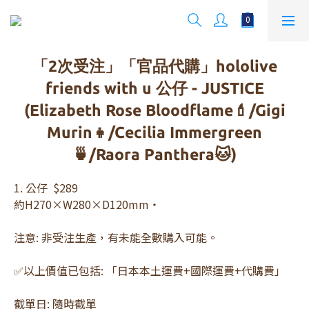
「2次受注」「官品代購」hololive
friends with u 公仔 - JUSTICE
(Elizabeth Rose Bloodflame💄/Gigi
Murin👧/Cecilia Immergreen
🍵/Raora Panthera🐱)
1. 公仔  $289
約H270×W280×D120mm・
注意: 非受注生產，有未能全數購入可能。
✅以上價值已包括: 「日本本土運費+國際運費+代購費」
截單日: 隨時截單