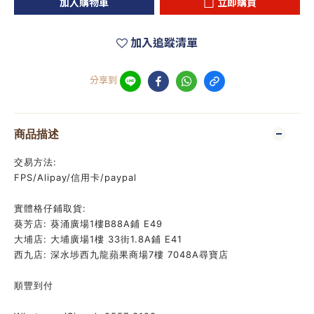
加入購物車
立即購買
加入追蹤清單
分享到
商品描述
交易方法:
FPS/Alipay/信用卡/paypal
實體格仔鋪取貨:
葵芳店: 葵涌廣場1樓B88A鋪 E49
大埔店: 大埔廣場1樓 33街1.8A鋪 E41
西九店: 深水埗西九龍蘋果商場7樓 7048A尋寶店
順豐到付