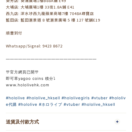
葵芳店: 葵涌廣場1樓B88A鋪 E49
大埔店: 大埔廣場1樓 33街1.8A鋪 E41
西九店: 深水埗西九龍蘋果商場7樓 7048A尋寶店
藍田店: 藍田滙景道 8 號滙景廣場 5 樓 127 號舖E19
順豐到付
Whatsapp/Signal: 9423 8672
——————————————————————
🎊官方網頁已開🎊
即可草yagoo coins 積分⤵️
www.hololivehk.com
#hololive
#hololive_hksell
#hololivegirls
#vtuber
#hololiv
e代購
#hololive
#ホロライブ
#vtuber
#hololive_hksell
送貨及付款方式