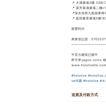
📍 大埔廣場2樓 33街1
📍 葵芳葵涌廣場二樓c
📍深水埗西九龍蘋果商場
📍 藍田匯景廣場5樓183
順豐到付
商業登記證：5702537
——————————
🎊官方網頁已開🎊
即可草yagoo coins 積
www.hololivehk.co
#hololive
#hololive_
ve代購
#hololive
#ホ
送貨及付款方式