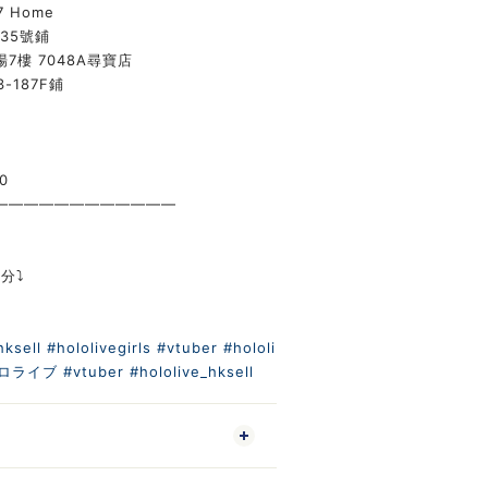
7 Home
135號鋪
7樓 7048A尋寶店
-187F鋪
0
————————————
分⤵️
m
hksell
#hololivegirls
#vtuber
#hololi
ロライブ
#vtuber
#hololive_hksell