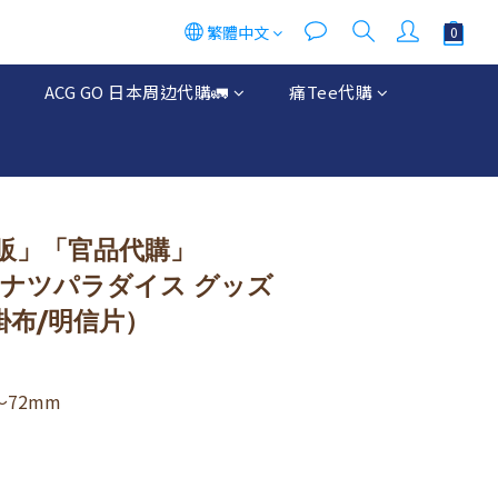
繁體中文
ACG GO 日本周边代購🚛
痛Tee代購
販」「官品代購」
 ホロナツパラダイス グッズ
/掛布/明信片）
～72mm