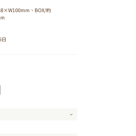
8×W100mm、BOX/約
mm
5日