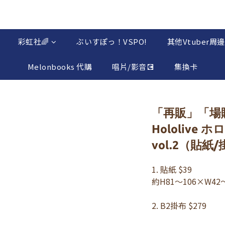
彩虹社🌈
ぶいすぽっ！VSPO!
其他Vtuber周邊
Melonbooks 代購
唱片/影音💽
集換卡
「再販」「場
Hololive
vol.2（貼紙
1. 貼紙 $39
約H81～106×W42
2. B2掛布 $279