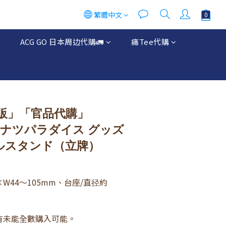
繁體中文
ACG GO 日本周边代購🚛
痛Tee代購
販」「官品代購」
 ホロナツパラダイス グッズ
クリルスタンド（立牌）
0×W44～105mm、台座/直径約
，有未能全數購入可能。