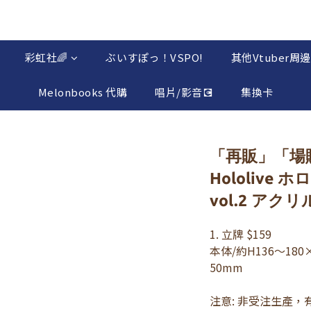
彩虹社🌈
ぶいすぽっ！VSPO!
其他Vtuber周邊
Melonbooks 代購
唱片/影音💽
集換卡
「再販」「場
Hololive
vol.2 ア
1. 立牌 $159
本体/約H136～18
50mm
注意: 非受注生產