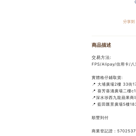
分享到
商品描述
交易方法:
FPS/Alipay/信用卡/八達
實體格仔鋪取貨:
📍 大埔廣場2樓 33街1
📍 葵芳葵涌廣場二樓c
📍深水埗西九龍蘋果商場
📍 藍田匯景廣場5樓183
順豐到付
商業登記證：5702537