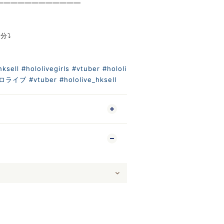
————————————
分⤵️
m
hksell
#hololivegirls
#vtuber
#hololi
ロライブ
#vtuber
#hololive_hksell