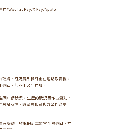
通/Wechat Pay/X Pay/Apple
0
日內取貨，訂購貨品和訂金在逾期取貨後，
作退回，恕不作另行通知。
可能因申請狀況，生產的狀況而作出變動，
方網站為準，請留意相關官方公佈為準，
數量有變動，收取的訂金將會全額退回，本