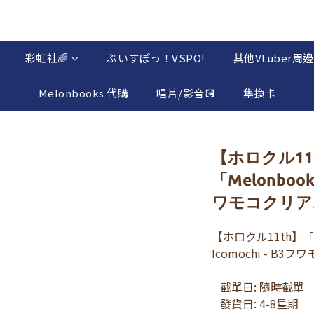
彩虹社🌈
ぶいすぽっ！VSPO!
其他Vtuber周邊
Melonbooks 代購
唱片/影音💽
集換卡
【ホロクル11
「Melonbook
ワモコクリア
【ホロクル11th】「
Icomochi - B3
   截單日: 隨時截單 
   發貨日: 4-8星期