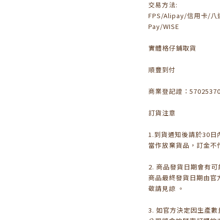
交易方法:
FPS/Alipay/信用卡/八達
Pay/WISE
實體格仔鋪取貨
順豐到付
商業登記證：5702537
訂貨注意
1.到貨通知後請於30
當作放棄貨品，訂金不
2. 商品發貨日期會有
商品最終發貨日期由官
敬請見諒 。
3. 如官方決定因生產