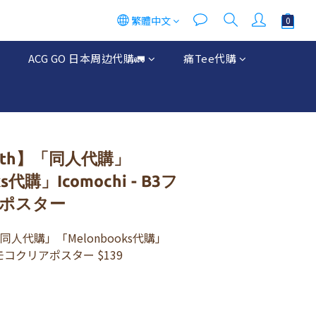
繁體中文
立即購買
ACG GO 日本周边代購🚛
痛Tee代購
th】「同人代購」
s代購」Icomochi - B3フ
ポスター
同人代購」「Melonbooks代購」
フワモコクリアポスター $139