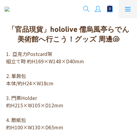
「官品現貨」hololive 儒烏風亭らでん
美術館へ行こう！グッズ 周邊🐚
1.  亞克力Postcard架 
組立て時 約H169×W148×D40mm
2. 單肩包 
本体/約H24×W18cm
3. 門票Holder 
約H215×W105×D12mm
4. 散紙包 
約H100×W130×D65mm