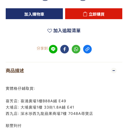
加入購物車
立即購買
加入追蹤清單
分享到
商品描述
實體格仔鋪取貨:
葵芳店: 葵涌廣場1樓B88A鋪 E49
大埔店: 大埔廣場1樓 33街1.8A鋪 E41
西九店: 深水埗西九龍蘋果商場7樓 7048A尋寶店
順豐到付