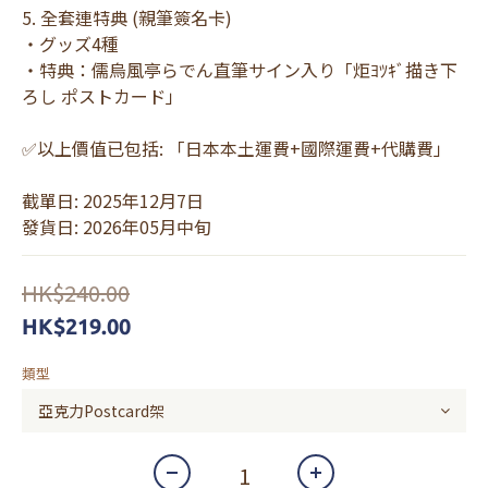
5. 全套連特典 (親筆簽名卡) 
・グッズ4種
・特典：儒烏風亭らでん直筆サイン入り「炬ﾖﾂｷﾞ描き下
ろし ポストカード」
✅以上價值已包括: 「日本本土運費+國際運費+代購費」
截單日: 2025年12月7日
發貨日: 2026年05月中旬
HK$240.00
HK$219.00
類型