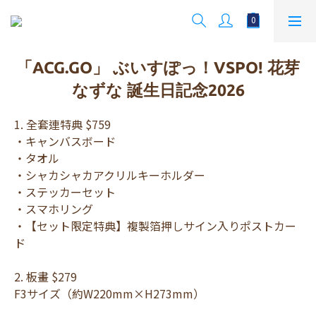
「ACG.GO」 ぶいすぽっ！VSPO! 花芽
なずな 誕生日記念2026
1. 全套連特典 $759 
・キャンバスボード
・タオル
・シャカシャカアクリルキーホルダー
・ステッカーセット
・スマホリング
・【セット限定特典】複製箔押しサイン入りポストカー
ド
2. 板畫 $279 
F3サイズ（約W220mm×H273mm）