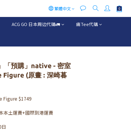
繁體中文
ACG GO 日本周边代購🚛
痛Tee代購
n」「預購」native - 密室
e Figure (原畫 : 深崎暮
 Figure $1749
本本土運費+國際到港運費 
0日