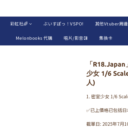
彩虹社🌈
ぶいすぽっ！VSPO!
其他Vtuber周邊
Melonbooks 代購
唱片/影音💽
集換卡
「R18.Japa
少女 1/6 Scal
人)
1. 密室少女 1/6 Scale
✅已上價格已包括日
截單日: 2025年7月1