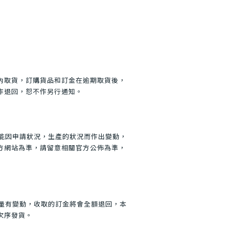
日內取貨，訂購貨品和訂金在逾期取貨後，
作退回，恕不作另行通知。
可能因申請狀況，生產的狀況而作出變動，
方網站為準，請留意相關官方公佈為準，
數量有變動，收取的訂金將會全額退回，本
次序發貨。