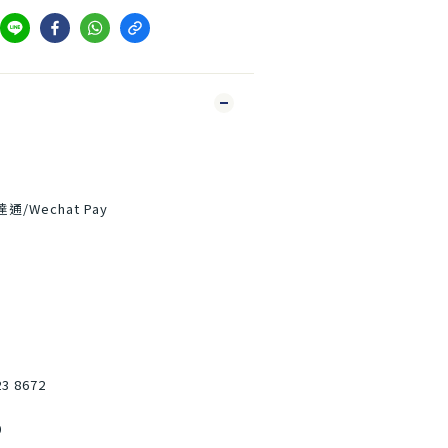
達通/Wechat Pay
23 8672
0