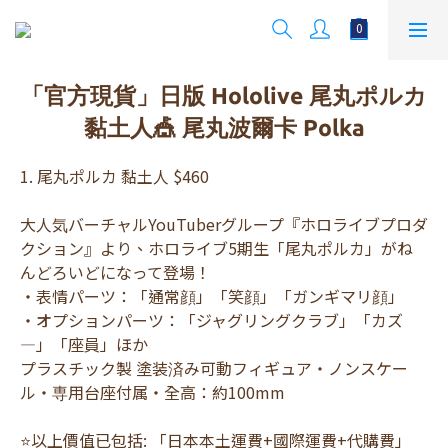
「官方現貨」日版 Hololive 尾丸ポルカ
黏土人🎪 尾丸波爾卡 Polka
1. 尾丸ポルカ 黏土人 $460
大人気バーチャルYouTuberグループ『ホロライブプロダ
クション』より、ホロライブ5期生「尾丸ポルカ」がね
んどろいどになって登場！
・表情パーツ：「通常顔」「笑顔」「ガンギマリ顔」
・オプションパーツ：「ジャグリングクラブ」「カズ
―」「座員」ほか
プラスチック製 塗装済み可動フィギュア・ノンスケー
ル・専用台座付属・全高：約100mm
⭐以上價值已包括: 「日本本土運費+國際運費+代購費」