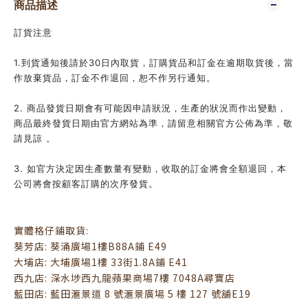
商品描述
訂貨注意
1.到貨通知後請於30日內取貨，訂購貨品和訂金在逾期取貨後，當
作放棄貨品，訂金不作退回，恕不作另行通知。
2. 商品發貨日期會有可能因申請狀況，生產的狀況而作出變動，
商品最終發貨日期由官方網站為準，請留意相關官方公佈為準，敬
請見諒 。
3. 如官方決定因生產數量有變動，收取的訂金將會全額退回，本
公司將會按顧客訂購的次序發貨。
實體格仔鋪取貨:
葵芳店: 葵涌廣場1樓B88A鋪 E49
大埔店: 大埔廣場1樓 33街1.8A鋪 E41
西九店: 深水埗西九龍蘋果商場7樓 7048A尋寶店
藍田店: 藍田滙景道 8 號滙景廣場 5 樓 127 號舖E19