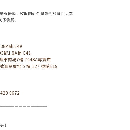
數量有變動，收取的訂金將會全額退回，本
次序發貨。
8A鋪 E49
3街1.8A鋪 E41
蘋果商場7樓 7048A尋寶店
號滙景廣場 5 樓 127 號舖E19
9423 8672
————————————
分⤵️