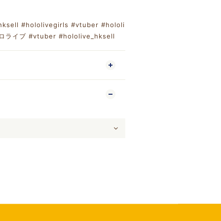
m
hksell
#hololivegirls
#vtuber
#hololi
ロライブ
#vtuber
#hololive_hksell