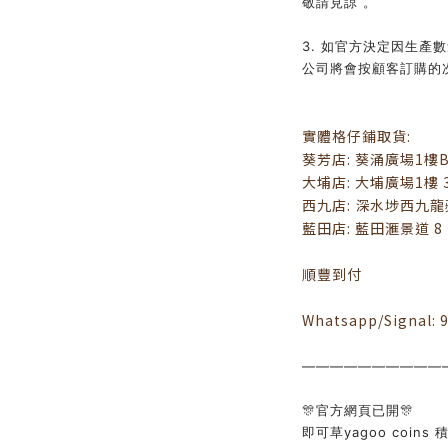
敬請見諒 。
3. 如官方決定因生產
公司將會按顧客訂購的
實體格仔鋪取貨:
葵芳店: 葵涌廣場1樓B8
大埔店: 大埔廣場1樓 3
西九店: 深水埗西九龍
藍田店: 藍田滙景道 8 
順豐到付
Whatsapp/Signal: 
——————————
🎊官方網頁已開🎊
即可草yagoo coins 積