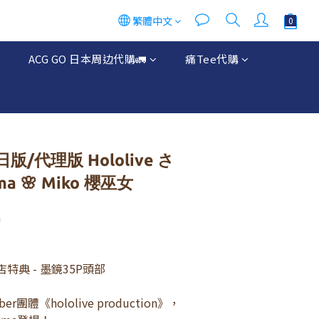
繁體中文
立即購買
ACG GO 日本周边代購🚛
痛Tee代購
/代理版 Hololive さ
a 🌸 Miko 櫻巫女
 
店特典 - 墨鏡35P頭部
r團體《hololive production》，