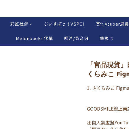
彩虹社🌈
ぶいすぽっ！VSPO!
其他Vtuber周邊
Melonbooks 代購
唱片/影音💽
集換卡
「官品現貨」日版
くらみこ Figm
1. さくらみこ Figma
GOODSMILE線上商
出自人氣虛擬YouTube