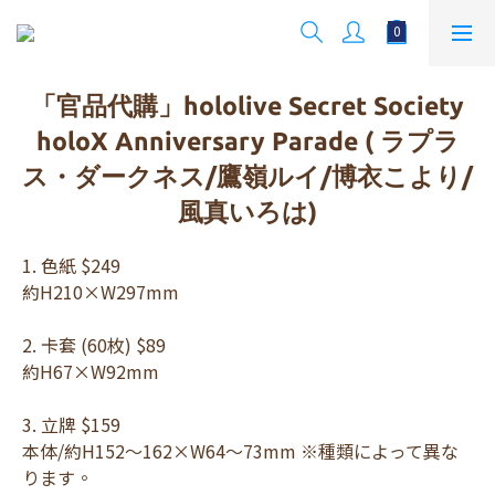
「官品代購」hololive Secret Society
holoX Anniversary Parade ( ラプラ
ス・ダークネス/鷹嶺ルイ/博衣こより/
風真いろは)
1. 色紙 $249
約H210×W297mm
2. 卡套 (60枚) $89 
約H67×W92mm
3. 立牌 $159 
本体/約H152～162×W64～73mm ※種類によって異な
ります。