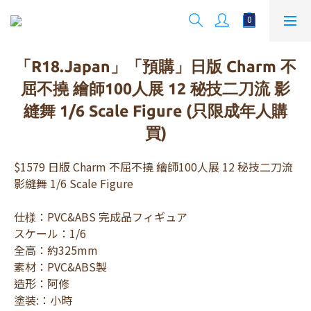
「R18.Japan」「預購」日版 Charm 不
屈不撓 繪師100人展 12 秘技二刀流 影
縫舞 1/6 Scale Figure (只限成年人購
買)
$1579 日版 Charm 不屈不撓 繪師100人展 12 秘技二刀流 
影縫舞 1/6 Scale Figure
仕様：PVC&ABS 完成品フィギュア
スケール：1/6
全高：約325mm
素材：PVC&ABS製
造形：阿修
塗装:：小時