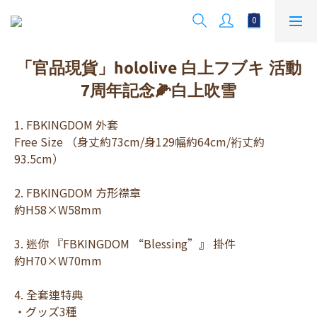
「官品現貨」hololive 白上フブキ 活動
7周年記念🌽白上吹雪
1. FBKINGDOM 外套 
Free Size （身丈約73cm/身129幅約64cm/裄丈約
93.5cm）
2. FBKINGDOM 方形襟章 
約H58×W58mm
3. 迷你 『FBKINGDOM “Blessing”』 掛件 
約H70×W70mm
4. 全套連特典 
・グッズ3種