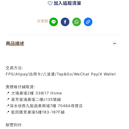
加入追蹤清單
分享到
商品描述
交易方法:
FPS/Alipay/信用卡/八達通/Tap&Go/WeChat Pay/X Wallet
實體格仔鋪取貨:
📍 大埔廣場2樓 33街17 Home
📍 葵芳葵涌廣場二樓c135號鋪
📍深水埗西九龍蘋果商場7樓 7048A尋寶店
📍 藍田匯景廣場5樓183-187F鋪
順豐到付