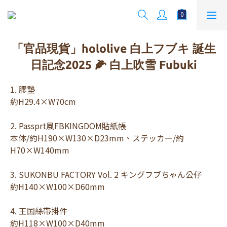
「官品現貨」hololive 白上フブキ 誕生
日記念2025 🌽 白上吹雪 Fubuki
1. 膠墊 
約H29.4×W70cm
2. Passprt風FBKINGDOM貼紙帳 
本体/約H190×W130×D23mm、ステッカー/約
H70×W140mm
3. SUKONBU FACTORY Vol. 2 キングフブちゃん公仔 
約H140×W100×D60mm
4. 王国絲帶掛件 
約H118×W100×D40mm