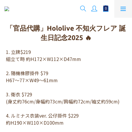
「官品代購」Hololive 不知火フレア 誕
生日記念2025 🔥
1. 立牌$219 
組立て時 約H172×W112×D47mm
2. 隨機橡膠掛件 $79 
H67〜77×W49〜61mm
3. 衛衣 $729 
(身丈約76cm/身幅約73cm/肩幅約72cm/袖丈約59cm)
4. ルミナス衣装ver. 公仔掛件 $229 
約H190×W110×D100mm