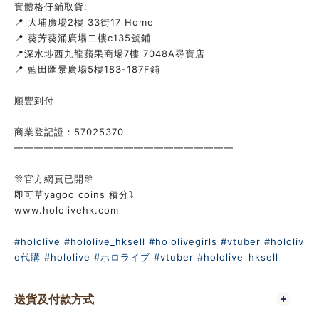
實體格仔鋪取貨:
📍 大埔廣場2樓 33街17 Home
📍 葵芳葵涌廣場二樓c135號鋪
📍深水埗西九龍蘋果商場7樓 7048A尋寶店
📍 藍田匯景廣場5樓183-187F鋪
順豐到付
商業登記證：57025370
——————————————————————
🎊官方網頁已開🎊
即可草yagoo coins 積分⤵️
www.hololivehk.com
#hololive
#hololive_hksell
#hololivegirls
#vtuber
#hololiv
e代購
#hololive
#ホロライブ
#vtuber
#hololive_hksell
送貨及付款方式