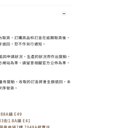
日內取貨，訂購貨品和訂金在逾期取貨後，
作退回，恕不作另行通知。
可能因申請狀況，生產的狀況而作出變動，
方網站為準，請留意相關官方公佈為準，
數量有變動，收取的訂金將會全額退回，本
次序發貨。
8A鋪 E49
3街1.8A鋪 E41
蘋果商場7樓 7048A尋寶店