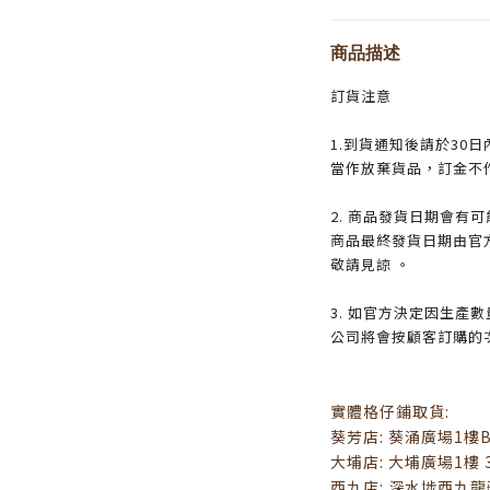
商品描述
訂貨注意
1.到貨通知後請於30
當作放棄貨品，訂金不
2. 商品發貨日期會有
商品最終發貨日期由官
敬請見諒 。
3. 如官方決定因生產
公司將會按顧客訂購的
實體格仔鋪取貨:
葵芳店: 葵涌廣場1樓B8
大埔店: 大埔廣場1樓 3
西九店: 深水埗西九龍