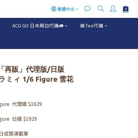
繁體中文
立即購買
ACG GO 日本周边代購🚛
痛Tee代購
「再販」代理版/日版
花ラミィ 1/6 Figure 雪花
gure  代理版 $1629
gure  日版 $1929
月8日或額滿截單