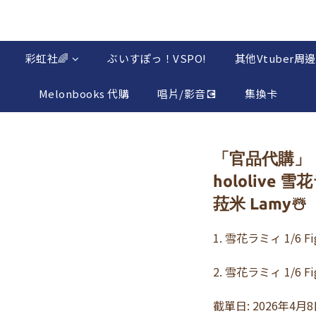
彩虹社🌈
ぶいすぽっ！VSPO!
其他Vtuber周邊
Melonbooks 代購
唱片/影音💽
集換卡
「官品代購」
hololive 雪
菈米 Lamy☃️
1. 雪花ラミィ 1/6 Fi
2. 雪花ラミィ 1/6 Fi
截單日: 2026年4