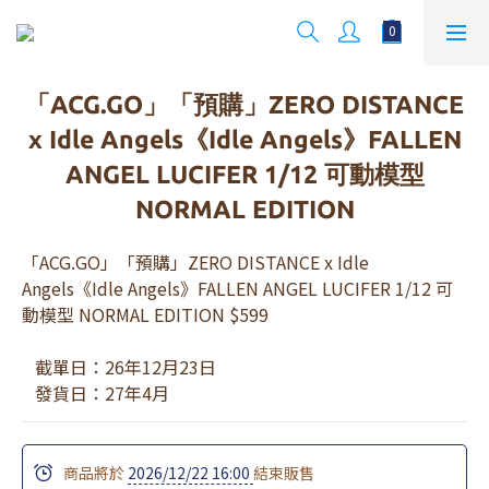
「ACG.GO」「預購」ZERO DISTANCE
x Idle Angels《Idle Angels》FALLEN
ANGEL LUCIFER 1/12 可動模型
NORMAL EDITION
「ACG.GO」「預購」ZERO DISTANCE x Idle 
Angels《Idle Angels》FALLEN ANGEL LUCIFER 1/12 可
動模型 NORMAL EDITION $599
   截單日：26年12月23日 
   發貨日：27年4月
商品將於
2026/12/22 16:00
結束販售