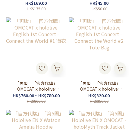
English「ENigmatic
-Myth-
HK$169.00
HK$45.00
Recollection」1章 New
HK$175.00
HK$50.00
Collection
「再販」「官方代購」
「再販」「官方代購」
OMOCAT x hololive
OMOCAT x hololive
English 1st Concert -
English 1st Concert -
HK$760.00 ~ HK$780.00
HK$320.00
Connect the World #1 衛
Connect the World #2
HK$800.00
HK$350.00
衣
Tote Bag