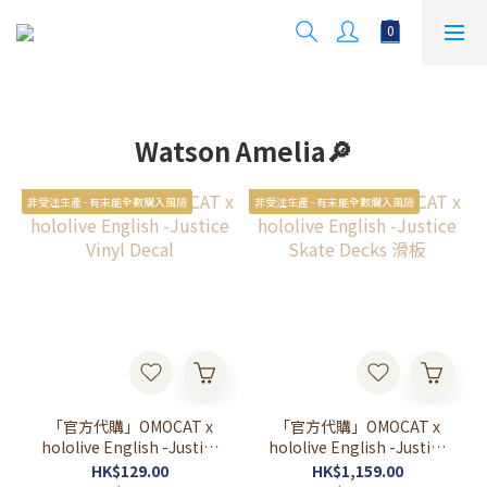
Watson Amelia🔎
非受注生產 - 有未能全數購入風險
非受注生產 - 有未能全數購入風險
「官方代購」OMOCAT x
「官方代購」OMOCAT x
hololive English -Justice
hololive English -Justice
Vinyl Decal
Skate Decks 滑板
HK$129.00
HK$1,159.00