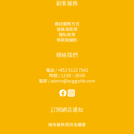
顧客服務
運送服務方式
退換貨政策
隱私政策
條款與細則
聯絡我們
電話 / +852 5122 7542
時間 / 12:00 - 20:00
電郵 / admin@acggohk.com
訂閱網店通知
接收最新資訊及優惠