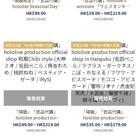
「場販限定」「官品代購」
「官品代購」hololive x
hololive Seasonal Days
animate 「ウェスタンキャ
『ホロライブバレンタイン
ラバン」Western Caravan
HK$99.00
HK$39.00 ~ HK$219.00
2026』 valentine 情人節 周
周邊
HK$120.00
HK$240.00
邊
非受注生產，有未能全數購入可能
非受注生產，有未能全數購入可能
販售結束
販售結束
「場販」「官品代購」
「場販」「官品代購」
hololive production
hololive production
official shop 和風Chibi
official shop in Harajuku
HK$49.00 ~ HK$319.00
HK$35.00 ~ HK$379.00
style (大神ミオ / 兎田ぺこら
(兎田ぺこら / ラプラス・ダ
HK$340.00
HK$390.00
/ 角巻わため / 桃鈴ねね / ベ
ークネス / こぼ・かなえる /