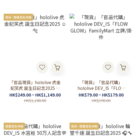
スティア・ゼータ / IRyS)
フワワ・アビスガード / モ
ココ・アビスガード / 響咲
リオナ / 虎金妃笑虎 / 水宮枢
現貨 - 親筆簽名特典
/ 輪堂千速 / 綺々羅々ヴィヴ
ィ)
「官品現貨」hololive 虎金
「現貨」「官品代購」
妃笑虎 誕生日記念2025 ☺️
hololive DEV_IS「FLOW
🐅
GLOW」FamilyMart 立牌/
HK$249.00 ~ HK$1,149.00
HK$79.00 ~ HK$179.00
掛件
HK$1,180.00
HK$190.00
親筆簽名特典
現貨 - 親筆簽名特典