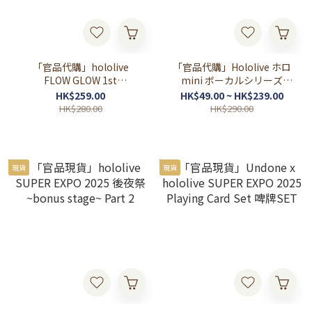
「官品代購」hololive
「官品代購」Hololive ホロ
FLOW GLOW 1st
mini ボーカルシリーズ
Album『FLOW GLOW』通
FLOW GLOW (響咲リオナ/
HK$259.00
HK$49.00 ~ HK$239.00
常盤 TYPE-A / TYPE-B
虎金妃笑虎/水宮枢/輪堂千
HK$280.00
HK$290.00
速/綺々羅々ヴィヴィ)
現貨
現貨