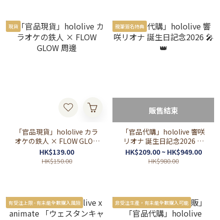
現貨
親筆簽名特典
販售結束
「官品現貨」hololive カラ
「官品代購」hololive 響咲
オケの鉄人 × FLOW GLOW
リオナ 誕生日記念2026 🎤
周邊
👑
HK$139.00
HK$209.00 ~ HK$949.00
HK$150.00
HK$980.00
有受注上限 - 有未能全數購入風險
非受注生產，有未能全數購入可能