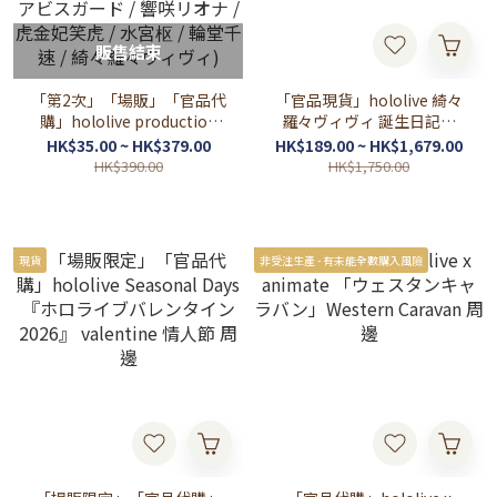
販售結束
「第2次」「場販」「官品代
「官品現貨」hololive 綺々
購」hololive production
羅々ヴィヴィ 誕生日記念
official shop in Harajuku
2025 💅✨ Vivi
HK$35.00 ~ HK$379.00
HK$189.00 ~ HK$1,679.00
(兎田ぺこら / ラプラス・ダ
HK$390.00
HK$1,750.00
ークネス / こぼ・かなえる /
フワワ・アビスガード / モ
ココ・アビスガード / 響咲
リオナ / 虎金妃笑虎 / 水宮枢
現貨
非受注生產 - 有未能全數購入風險
/ 輪堂千速 / 綺々羅々ヴィヴ
ィ)