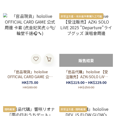
非受注生產，有未能全數購入之可能
販售結束
「官品現貨」hololive
「官品代購」hololive 【受
OFFICIAL CARD GAME 公式
注販売】AZKi SOLO LiVE
周邊 卡套 (虎金妃笑虎☺️🐅/
2025 "Departure"ライブグ
HK$75.00
HK$219.00 ~ HK$229.00
輪堂千速🎧🔧)
ッズ 演唱會周邊
HK$80.00
HK$250.00
隨時截單
非受注生產 - 隨時截單