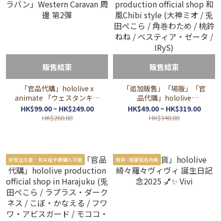
販售結束
販售結束
「官品代購」hololive x
「追加販售」「場販」「官
animate 「ウェスタンキャ
品代購」hololive
ラバン」Western Caravan
production official shop 和
HK$99.00 ~ HK$249.00
HK$49.00 ~ HK$319.00
周邊 第2彈
風Chibi style (大神ミオ / 兎
HK$260.00
HK$340.00
田ぺこら / 角巻わため / 桃鈴
ねね / ベスティア・ゼータ /
IRyS)
非受注生產，有未能全數購入可能
現貨 - 親筆簽名特典