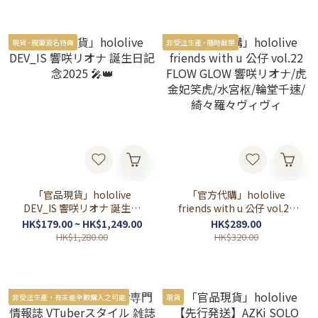
現貨 - 親筆簽名特典
非受注生產 - 隨時截單
「官品現貨」hololive
「官方代購」hololive
DEV_IS 響咲リオナ 誕生日
friends with u 公仔 vol.22
記念2025 🎤👑
FLOW GLOW 響咲リオナ/虎
HK$179.00 ~ HK$1,249.00
HK$289.00
金妃笑虎/水宮枢/輪堂千速/
HK$1,280.00
HK$320.00
綺々羅々ヴィヴィ
非受注生產，有未能全數購入之可能
現貨