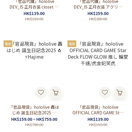
「官品代購」hololive
「官品代購」hololive
DEV_IS 正月衣装 closet 立
DEV_IS 正月衣装 アクリル
牌 (音乃瀬奏/儒烏風亭らで
パネル 亞克力板
HK$139.00
HK$259.00
ん/一条莉々華 ×轟はじめ
HK$150.00
HK$280.00
×響咲リオナ ×虎金妃笑虎
×水宮枢 ×輪堂千速 ×綺々
羅々ヴィヴィ)
現貨
現貨
「官品現貨」hololive 轟は
「官品現貨」hololive
じめ 誕生日記念2025 🐧
OFFICIAL CARD GAME Star
⚡Hajime
Deck FLOW GLOW 推し 輪
HK$159.00 ~ HK$759.00
HK$139.00
堂千速/虎金妃笑虎
HK$780.00
HK$150.00