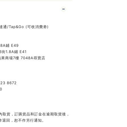
八達通/Tap&Go (可收消費劵)
8A鋪 E49
街1.8A鋪 E41
果商場7樓 7048A尋寶店
423 8672
0
日內取貨，訂購貨品和訂金在逾期取貨後，
作退回，恕不作另行通知。