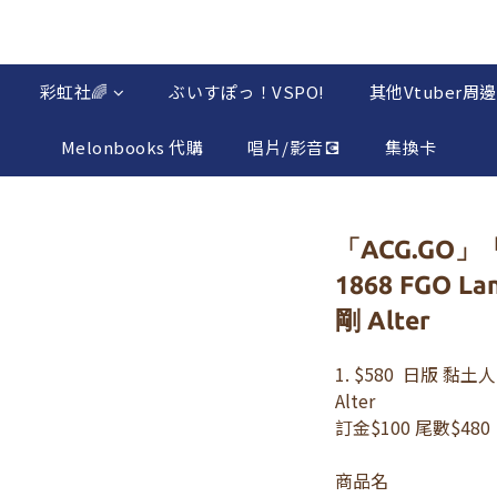
彩虹社🌈
ぶいすぽっ！VSPO!
其他Vtuber周邊
Melonbooks 代購
唱片/影音💽
集換卡
「ACG.GO」
1868 FGO 
剛 Alter
1. $580  日版 黏土
Alter
訂金$100 尾數$480
商品名