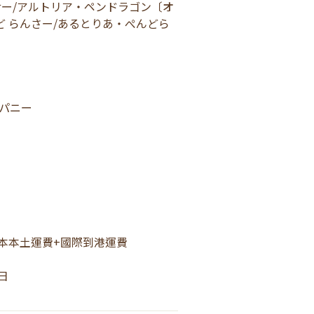
サー/アルトリア・ペンドラゴン〔オ
ど らんさー/あるとりあ・ぺんどら
パニー
本本土運費+國際到港運費 
4日