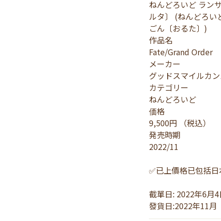
ねんどろいど ラン
ルタ〕 (ねんどろい
ごん〔おるた〕)
作品名
Fate/Grand Order
メーカー
グッドスマイルカン
カテゴリー
ねんどろいど
価格
9,500円 （税込）
発売時期
2022/11
✅已上價格已包括日
截單日: 2022年6月
發貨日:2022年11月