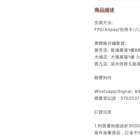
商品描述
交易方法:
FPS/Alipay/信用卡/
實體格仔鋪取貨:
葵芳店: 葵涌廣場1樓B8
大埔店: 大埔廣場1樓 33
西九店: 深水埗西九龍蘋
順豐到付
Whatsapp/Signal: 9
商業登記證：5702537
訂貨注意
1.到貨通知後請於30
當作放棄貨品，訂金不