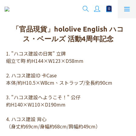
「官品現貨」hololive English ハコ
ス・ベールズ 活動4周年記念
1. "ハコス建設の日常" 立牌 
組立て時 約H144×W123×D58mm
2. ハコス建設ID 卡Case 
本体/約H10.5×W8cm、ストラップ/全長約90cm
3. "ハコス建設へようこそ！" 公仔 
約H140×W110×D190mm
4. ハコス建設 背心 
（身丈約69cm/身幅約68cm/肩幅約49cm）