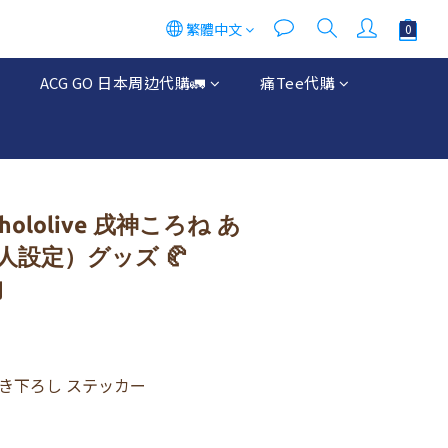
繁體中文
立即購買
ACG GO 日本周边代購🚛
痛Tee代購
ololive 戌神ころね あ
設定）グッズ 🥐
狗
き下ろし ステッカー