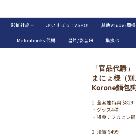
彩虹社🌈
ぶいすぽっ！VSPO!
其他Vtuber周邊
Melonbooks 代購
唱片/影音💽
集換卡
「官品代購」 h
まにょ様（別人
Korone麵包
1. 全套連特典 $829 
・グッズ4種
・特典：フカヒレ描
2. 法被 $499 