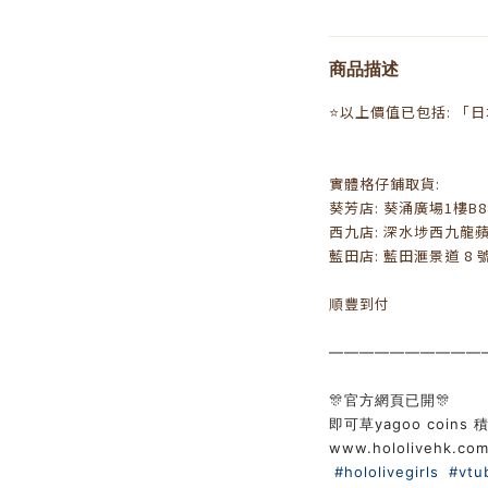
商品描述
⭐以上價值已包括: 「
實體格仔鋪取貨:
葵芳店: 葵涌廣場1樓B88
西九店: 深水埗西九龍蘋
藍田店: 藍田滙景道 8 號
順豐到付
——————————
🎊官方網頁已開🎊
即可草yagoo coins 積
www.hololivehk.co
#hololivegirls
#vtu