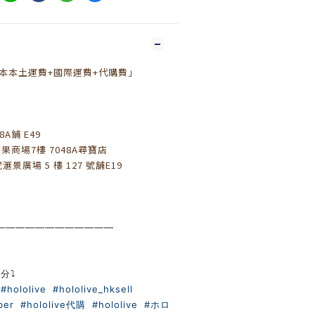
日本本土運費+國際運費+代購費」
A鋪 E49
果商場7樓 7048A尋寶店
滙景廣場 5 樓 127 號舖E19
————————————
分⤵️
m
#hololive
#hololive_hksell
ber
#hololive代購
#hololive
#ホロ