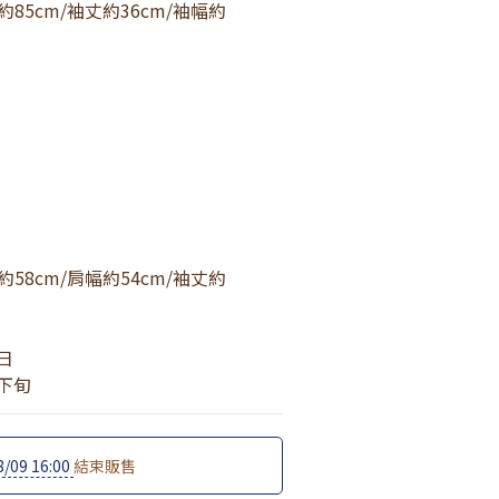
約85cm/袖丈約36cm/袖幅約
約58cm/肩幅約54cm/袖丈約
9日
月下旬
8/09 16:00
結束販售