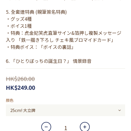
5. 全套連特典 (親筆簽名特典) 
・グッズ4種
・ボイス1種
・特典：虎金妃笑虎直筆サイン&箔押し複製メッセージ
入り 「鉄一描き下ろし チェキ風ブロマイドカード」
・特典ボイス：「ボイスの裏話」
6. 「ひとりぼっちの誕生日？」 情景錄音
HK$260.00
HK$249.00
顏色