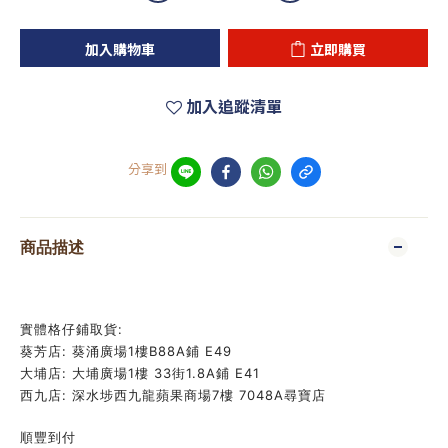
加入購物車
立即購買
加入追蹤清單
分享到
商品描述
實體格仔鋪取貨:
葵芳店: 葵涌廣場1樓B88A鋪 E49
大埔店: 大埔廣場1樓 33街1.8A鋪 E41
西九店: 深水埗西九龍蘋果商場7樓 7048A尋寶店
順豐到付