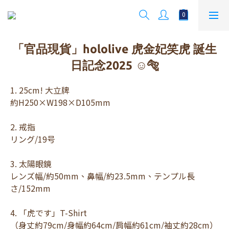
「官品現貨」hololive 虎金妃笑虎 誕生
日記念2025 ☺️🐅
1. 25cm! 大立牌 
約H250×W198×D105mm
2. 戒指 
リング/19号
3. 太陽眼鏡 
レンズ幅/約50mm、鼻幅/約23.5mm、テンプル長
さ/152mm
4. 「虎です」T-Shirt 
（身丈約79cm/身幅約64cm/肩幅約61cm/袖丈約28cm）