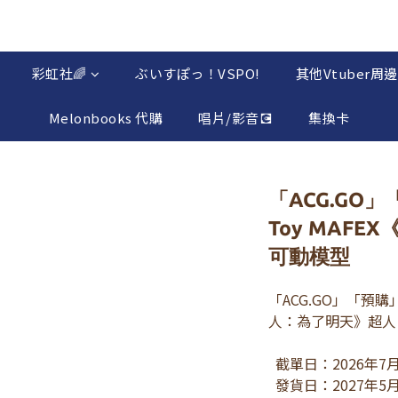
彩虹社🌈
ぶいすぽっ！VSPO!
其他Vtuber周邊
Melonbooks 代購
唱片/影音💽
集換卡
「ACG.GO」
Toy MAF
可動模型
「ACG.GO」「預購」日
人：為了明天》超人 可
  截單日：2026年7月
  發貨日：2027年5