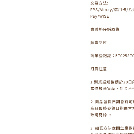
交易方法:
FPS/Alipay/信用卡/八達
Pay/WISE
實體格仔鋪取貨
順豐到付
商業登記證：5702537
訂貨注意
1.到貨通知後請於30
當作放棄貨品，訂金不
2. 商品發貨日期會有
商品最終發貨日期由官
敬請見諒 。
3. 如官方決定因生產