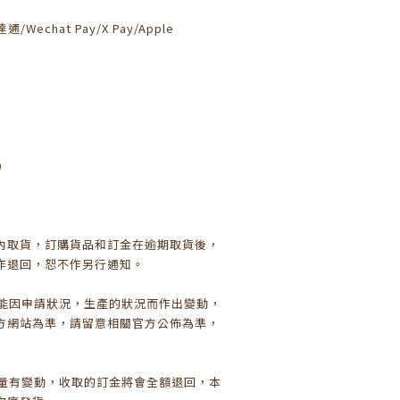
通/Wechat Pay/X Pay/Apple
0
日內取貨，訂購貨品和訂金在逾期取貨後，
作退回，恕不作另行通知。
可能因申請狀況，生產的狀況而作出變動，
方網站為準，請留意相關官方公佈為準，
數量有變動，收取的訂金將會全額退回，本