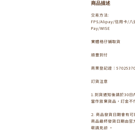
商品描述
交易方法:
FPS/Alipay/信用卡/八達
Pay/WISE
實體格仔鋪取貨
順豐到付
商業登記證：5702537
訂貨注意
1.到貨通知後請於30
當作放棄貨品，訂金不
2. 商品發貨日期會有
商品最終發貨日期由官
敬請見諒 。