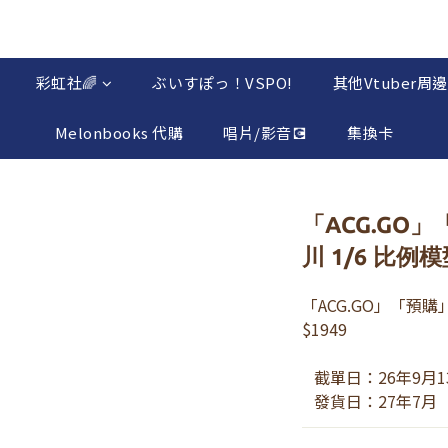
彩虹社🌈
ぶいすぽっ！VSPO!
其他Vtuber周邊
Melonbooks 代購
唱片/影音💽
集換卡
「ACG.GO」
川 1/6 比例
「ACG.GO」「預購」
$1949
   截單日：26年9月1
   發貨日：27年7月