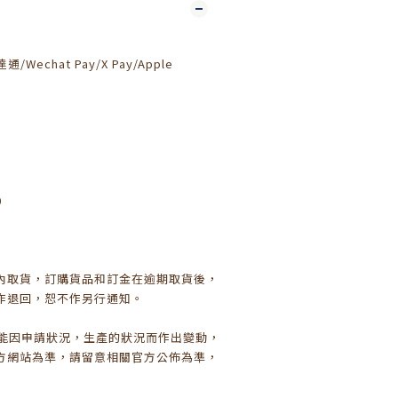
通/Wechat Pay/X Pay/Apple
0
日內取貨，訂購貨品和訂金在逾期取貨後，
作退回，恕不作另行通知。
可能因申請狀況，生產的狀況而作出變動，
方網站為準，請留意相關官方公佈為準，