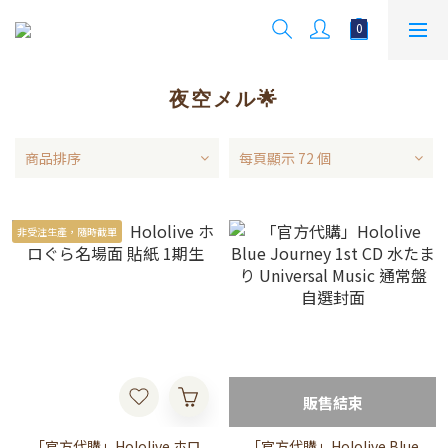
夜空メル🌟
商品排序
每頁顯示 72 個
非受注生產，隨時截單
販售結束
「官方代購」Hololive ホロ
「官方代購」Hololive Blue