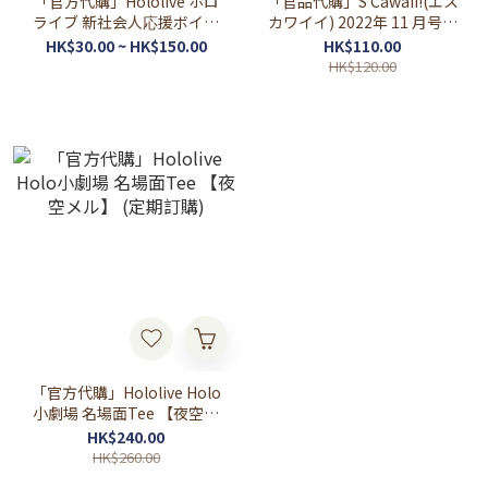
「官方代購」Hololive ホロ
「官品代購」S Cawaii!(エス
ライブ 新社会人応援ボイス
カワイイ) 2022年 11 月号増
錄音
刊 特別版 【表紙・ホロラ
HK$30.00 ~ HK$150.00
HK$110.00
イブ(夜空メル、癒月ちょ
HK$120.00
こ、桃鈴ねね、鷹嶺ルイ)】
「官方代購」Hololive Holo
小劇場 名場面Tee 【夜空メ
ル】 (定期訂購)
HK$240.00
HK$260.00