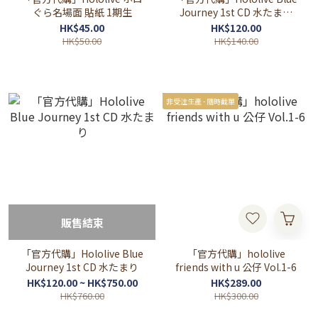
ぐら名場面 貼紙 1期生
Journey 1st CD 水たまり
Universal Music 通常盤 自
HK$45.00
HK$120.00
選封面
HK$50.00
HK$140.00
非受注生產 - 隨時截單
販售結束
「官方代購」Hololive Blue
「官方代購」hololive
Journey 1st CD 水たまり
friends with u 公仔 Vol.1-6
HK$120.00 ~ HK$750.00
HK$289.00
HK$760.00
HK$300.00